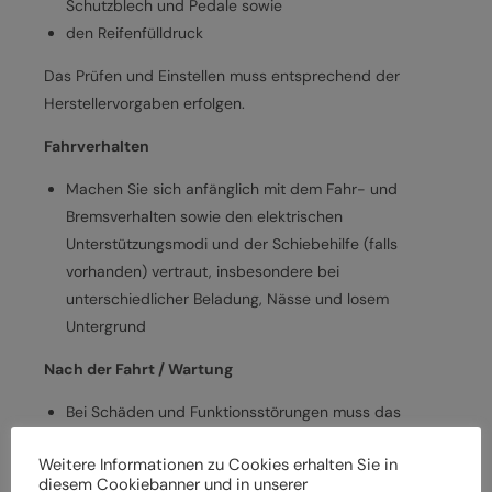
Schutzblech und Pedale sowie
den Reifenfülldruck
Das Prüfen und Einstellen muss entsprechend der
Herstellervorgaben erfolgen.
Fahrverhalten
Machen Sie sich anfänglich mit dem Fahr- und
Bremsverhalten sowie den elektrischen
Unterstützungsmodi und der Schiebehilfe (falls
vorhanden) vertraut, insbesondere bei
unterschiedlicher Beladung, Nässe und losem
Untergrund
Nach der Fahrt / Wartung
Bei Schäden und Funktionsstörungen muss das
Elektrofahrrad vor der weiteren Verwendung durch
Weitere Informationen zu Cookies erhalten Sie in
einen Fachbetrieb überprüft werden
diesem Cookiebanner und in unserer