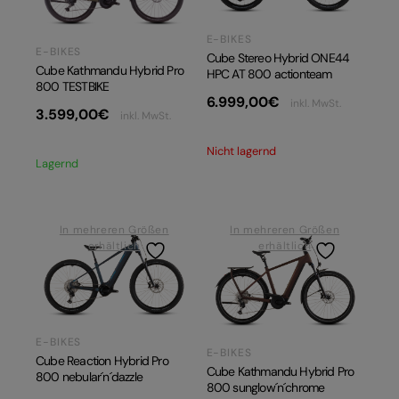
E-BIKES
E-BIKES
Cube Stereo Hybrid ONE44
Cube Kathmandu Hybrid Pro
HPC AT 800 actionteam
800 TESTBIKE
6.999,00
€
inkl. MwSt.
3.599,00
€
inkl. MwSt.
Nicht lagernd
Lagernd
In mehreren Größen
In mehreren Größen
erhältlich
erhältlich
E-BIKES
E-BIKES
Cube Reaction Hybrid Pro
Cube Kathmandu Hybrid Pro
800 nebular´n´dazzle
800 sunglow´n´chrome