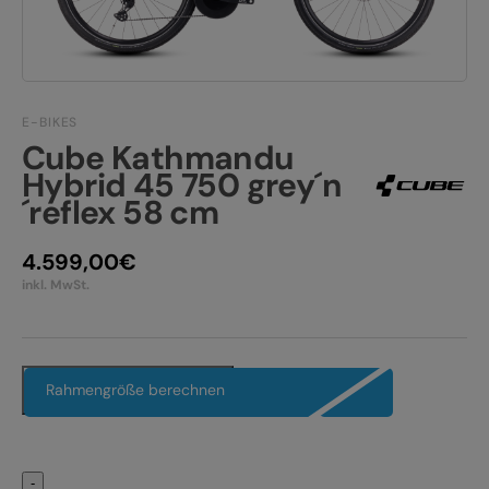
JOBS
E-BIKE FULLY
KONTAKT
E-BIKE HARDTAIL
PRODUKTRÜCKRUFE
E-BIKES
E-BIKE TOUR
Cube Kathmandu
Hybrid 45 750 grey´n
Alle entdecken
´reflex 58 cm
4.599,00
€
inkl. MwSt.
Alle entdecken
Rahmengröße berechnen
-