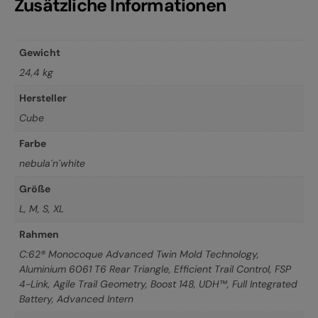
Zusätzliche Informationen
Gewicht
24,4 kg
Hersteller
Cube
Farbe
nebula´n´white
Größe
L
,
M
,
S
,
XL
Rahmen
C:62® Monocoque Advanced Twin Mold Technology,
Aluminium 6061 T6 Rear Triangle, Efficient Trail Control, FSP
4-Link, Agile Trail Geometry, Boost 148, UDH™, Full Integrated
Battery, Advanced Intern