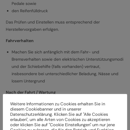
Pedale sowie
den Reifenfülldruck
Das Prüfen und Einstellen muss entsprechend der
Herstellervorgaben erfolgen.
Fahrverhalten
Machen Sie sich anfänglich mit dem Fahr- und
Bremsverhalten sowie den elektrischen Unterstützungsmodi
und der Schiebehilfe (falls vorhanden) vertraut,
insbesondere bei unterschiedlicher Beladung, Nässe und
losem Untergrund
Nach der Fahrt / Wartung
Weitere Informationen zu Cookies erhalten Sie in
Bei Schäden und Funktionsstörungen muss das
diesem Cookiebanner und in unserer
Elektrofahrrad vor der weiteren Verwendung durch einen
Datenschutzerklärung. Klicken Sie auf "Alle Cookies
Fachbetrieb überprüft werden
erlauben", um alle Arten von Cookies zu akzeptieren
oder klicken Sie auf "Cookie Einstellungen" um nur jene
Lassen Sie das Elektrofahrrad entsprechend den
Cookies zu zulassen, die für den Betrieb und Funktion