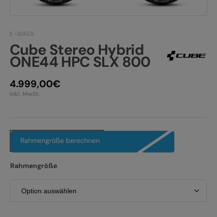
JOBS
E-BIKE FULLY
KONTAKT
E-BIKES
E-BIKE HARDTAIL
Cube Stereo Hybrid
PRODUKTRÜCKRUFE
ONE44 HPC SLX 800
E-BIKE TOUR
Alle entdecken
4.999,00
€
inkl. MwSt.
Rahmengröße berechnen
Alle entdecken
Rahmengröße