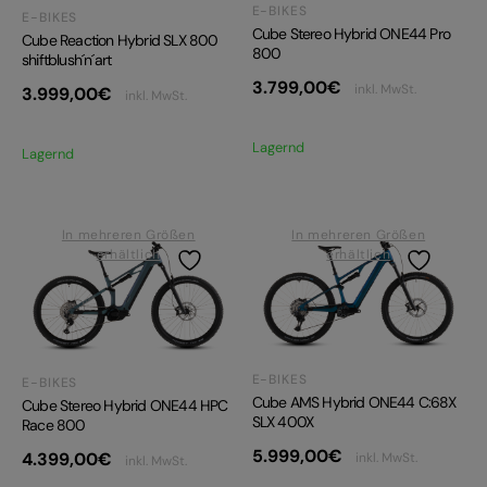
E-BIKES
E-BIKES
Cube Stereo Hybrid ONE44 Pro
Cube Reaction Hybrid SLX 800
800
shiftblush´n´art
3.799,00
€
inkl. MwSt.
3.999,00
€
inkl. MwSt.
Lagernd
Lagernd
In mehreren Größen
In mehreren Größen
erhältlich
erhältlich
E-BIKES
E-BIKES
Cube AMS Hybrid ONE44 C:68X
Cube Stereo Hybrid ONE44 HPC
SLX 400X
Race 800
5.999,00
€
4.399,00
€
inkl. MwSt.
inkl. MwSt.