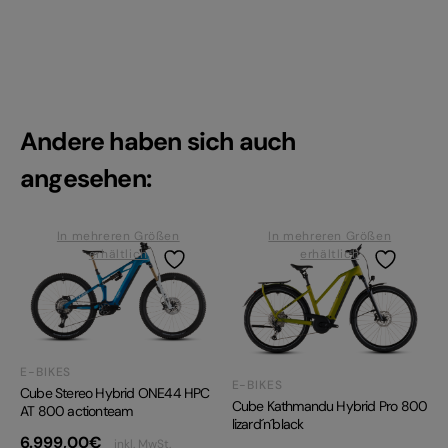
Andere haben sich auch
angesehen:
In mehreren Größen
In mehreren Größen
erhältlich
erhältlich
E-BIKES
E-BIKES
Cube Stereo Hybrid ONE44 HPC
Cube Kathmandu Hybrid Pro 800
AT 800 actionteam
lizard´n´black
6.999,00
€
inkl. MwSt.