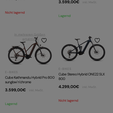
3.599,00
€
inkl. MwSt.
Nicht lagernd
Lagernd
In mehreren Größen
erhältlich
E-BIKES
E-BIKES
Cube Stereo Hybrid ONE22 SLX
Cube Kathmandu Hybrid Pro 800
800
sunglow´n´chrome
4.299,00
€
inkl. MwSt.
3.599,00
€
inkl. MwSt.
Nicht lagernd
Lagernd