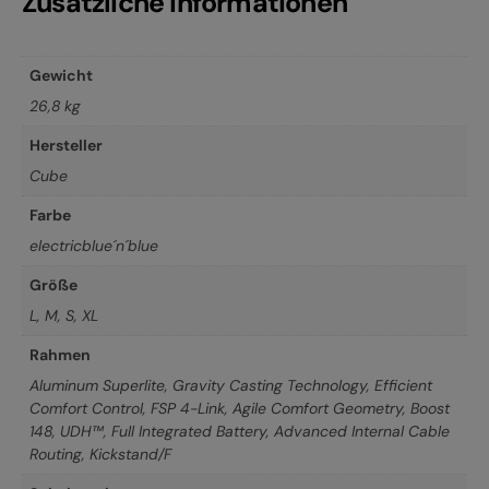
Zusätzliche Informationen
Gewicht
26,8 kg
Hersteller
Cube
Farbe
electricblue´n´blue
Größe
L
,
M
,
S
,
XL
Rahmen
Aluminum Superlite, Gravity Casting Technology, Efficient
Comfort Control, FSP 4-Link, Agile Comfort Geometry, Boost
148, UDH™, Full Integrated Battery, Advanced Internal Cable
Routing, Kickstand/F