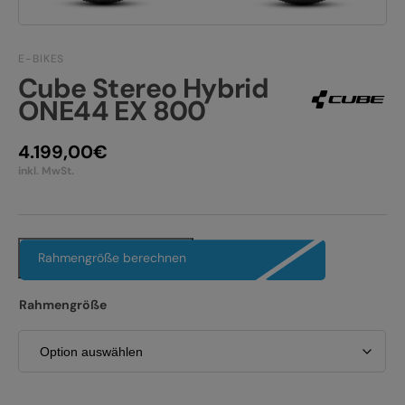
JOBS
E-BIKE FULLY
KONTAKT
E-BIKES
E-BIKE HARDTAIL
Cube Stereo Hybrid
PRODUKTRÜCKRUFE
ONE44 EX 800
E-BIKE TOUR
4.199,00
€
Alle entdecken
inkl. MwSt.
Rahmengröße berechnen
Alle entdecken
Rahmengröße