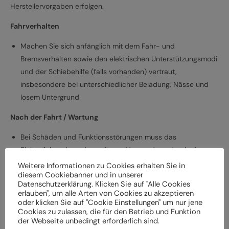
Herstellervorgaben erfolgen.
Fahrverhalten
Machen Sie sich anfänglich mit dem Fahr- und
Bremsverhalten sowie den elektrischen Unterstützungsmodi
und der Schiebehilfe (falls vorhanden) vertraut,
insbesondere bei unterschiedlicher Beladung, Nässe und
losem Untergrund
Nach der Fahrt / Wartung
Bei Schäden und Funktionsstörungen muss das
Elektrofahrrad vor der weiteren Verwendung durch einen
Fachbetrieb überprüft werden
Weitere Informationen zu Cookies erhalten Sie in
diesem Cookiebanner und in unserer
Lassen Sie das Elektrofahrrad entsprechend den
Datenschutzerklärung. Klicken Sie auf "Alle Cookies
Herstellervorgaben regelmäßig von einem Fachbetrieb
erlauben", um alle Arten von Cookies zu akzeptieren
überprüfen und warten, um Gefährdungen, z. B.
oder klicken Sie auf "Cookie Einstellungen" um nur jene
Cookies zu zulassen, die für den Betrieb und Funktion
verschleißbedingt, zu vermeiden
der Webseite unbedingt erforderlich sind.
Halten Sie die angegebenen Drehmomente (Nm) für die