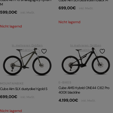
Cube Aim SLX blushrose´n´black M
M
699,00
€
inkl. MwSt.
599,00
€
inkl. MwSt.
Nicht lagernd
Nicht lagernd
In mehreren Größen
In mehreren Größen
erhältlich
erhältlich
E-BIKES
MOUNTAINBIKE
Cube AMS Hybrid ONE44 C:62 Pro
Cube Aim SLX dustyolive´n´gold S
400X blackline
699,00
€
inkl. MwSt.
4.199,00
€
inkl. MwSt.
Nicht lagernd