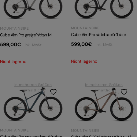
PRODUKTRÜCKRUFE
E-BIKE TOUR
MOUNTAINBIKE
Alle entdecken
MOUNTAINBIKE
Cube Aim Pro slateblack´n´black
Cube Aim Pro greige´n´titan M
599,00
€
599,00
€
inkl. MwSt.
inkl. MwSt.
Nicht lagernd
Nicht lagernd
Alle entdecken
In mehreren Größen
In mehreren Größen
erhältlich
erhältlich
MOUNTAINBIKE
MOUNTAINBIKE
Cube Aim Pro smaragdgrey´n´prism