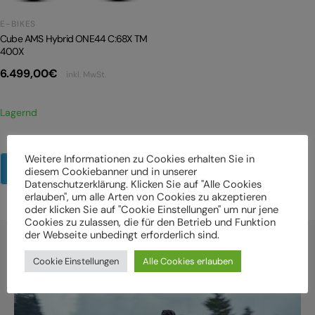
E-BIKES
Cube AMS Hybrid ONE44 C:68X TM
400X
6.499,00
€
inkl. MwSt.
Lagernd
Weitere Informationen zu Cookies erhalten Sie in
Mehr Produkte anzeigen
diesem Cookiebanner und in unserer
Datenschutzerklärung. Klicken Sie auf "Alle Cookies
erlauben", um alle Arten von Cookies zu akzeptieren
oder klicken Sie auf "Cookie Einstellungen" um nur jene
Cookies zu zulassen, die für den Betrieb und Funktion
der Webseite unbedingt erforderlich sind.
Cookie Einstellungen
Alle Cookies erlauben