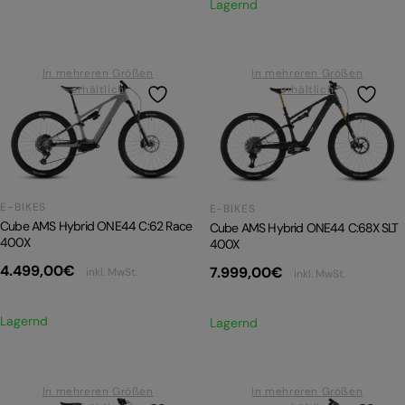
Lagernd
In mehreren Größen
In mehreren Größen
erhältlich
erhältlich
E-BIKES
E-BIKES
Cube AMS Hybrid ONE44 C:62 Race
Cube AMS Hybrid ONE44 C:68X SLT
400X
400X
4.499,00
€
7.999,00
€
inkl. MwSt.
inkl. MwSt.
Lagernd
Lagernd
In mehreren Größen
In mehreren Größen