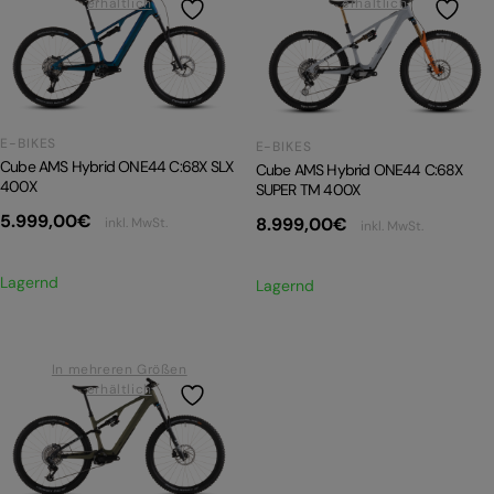
erhältlich
erhältlich
E-BIKES
E-BIKES
Cube AMS Hybrid ONE44 C:68X SLX
Cube AMS Hybrid ONE44 C:68X
400X
SUPER TM 400X
5.999,00
€
8.999,00
€
inkl. MwSt.
inkl. MwSt.
Lagernd
Lagernd
In mehreren Größen
erhältlich