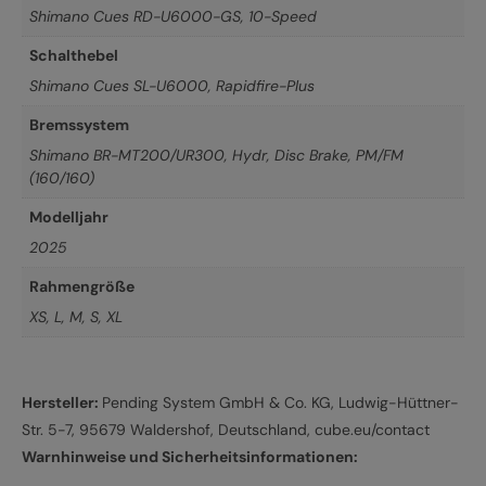
Shimano Cues RD-U6000-GS, 10-Speed
Schalthebel
Shimano Cues SL-U6000, Rapidfire-Plus
Bremssystem
Shimano BR-MT200/UR300, Hydr, Disc Brake, PM/FM
(160/160)
Modelljahr
2025
Rahmengröße
XS
,
L
,
M
,
S
,
XL
Hersteller:
Pending System GmbH & Co. KG, Ludwig-Hüttner-
Str. 5-7, 95679 Waldershof, Deutschland, cube.eu/contact
Warnhinweise und Sicherheitsinformationen: