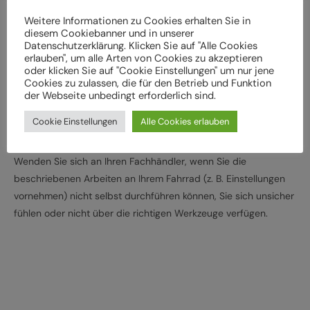
der weiteren Verwendung durch einen Fachbetrieb
Weitere Informationen zu Cookies erhalten Sie in
überprüft werden
diesem Cookiebanner und in unserer
Datenschutzerklärung. Klicken Sie auf "Alle Cookies
Lassen Sie das Fahrrad entsprechend den
erlauben", um alle Arten von Cookies zu akzeptieren
Herstellervorgaben regelmäßig von einem Fachbetrieb
oder klicken Sie auf "Cookie Einstellungen" um nur jene
Cookies zu zulassen, die für den Betrieb und Funktion
überprüfen und warten, um Gefährdungen, z. B.
der Webseite unbedingt erforderlich sind.
verschleißbedingt, zu vermeiden
Halten Sie die angegebenen Drehmomente (Nm) für die
Cookie Einstellungen
Alle Cookies erlauben
Montage von Bauteilen ein
Wenden Sie sich an Ihren Fachhändler, wenn Sie die
beschriebenen Arbeiten an Ihrem Fahrrad (z. B. Einstellungen
vornehmen) nicht selbst durchführen können, Sie sich unsicher
fühlen oder nicht über die richtigen Werkzeuge verfügen.