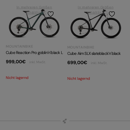
In mehreren Größen
In mehreren Größen
erhältlich
erhältlich
MOUNTAINBIKE
MOUNTAINBIKE
Cube Reaction Pro goblin´n´black L
Cube Aim SLX slateblack´n´black
999,00
€
699,00
€
inkl. MwSt.
inkl. MwSt.
Nicht lagernd
Nicht lagernd