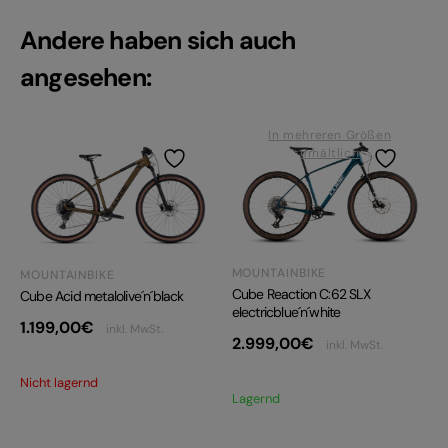
Andere haben sich auch
angesehen:
In mehreren Größen
erhältlich
MOUNTAINBIKE
MOUNTAINBIKE
Cube Reaction C:62 SLX
Cube Acid metalolive´n´black
electricblue´n´white
1.199,00
€
inkl. MwSt.
2.999,00
€
inkl. MwSt.
Nicht lagernd
Lagernd