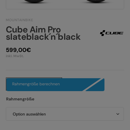
JOBS
E-BIKE FULLY
KONTAKT
MOUNTAINBIKE
E-BIKE HARDTAIL
Cube Aim Pro
PRODUKTRÜCKRUFE
slateblack´n´black
E-BIKE TOUR
Alle entdecken
599,00
€
inkl. MwSt.
Rahmengröße berechnen
Alle entdecken
Rahmengröße