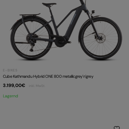
E-BIKES
Cube Kathmandu Hybrid ONE 800 metallicgrey´n´grey
3.199,00
€
inkl. MwSt.
Lagernd