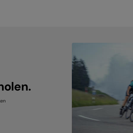
holen.
ken