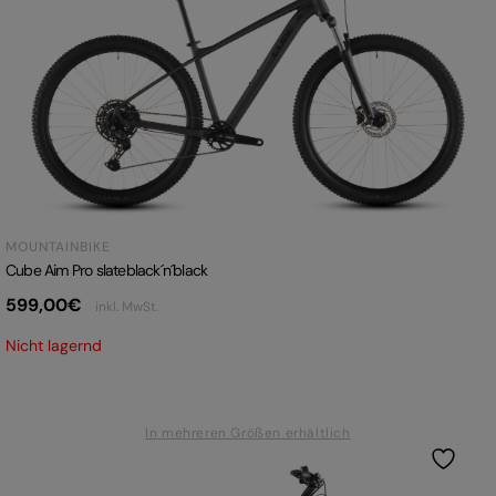
MOUNTAINBIKE
Cube Aim Pro slateblack´n´black
599,00
€
inkl. MwSt.
Nicht lagernd
In mehreren Größen erhältlich