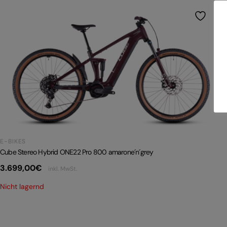
E-BIKES
Cube Stereo Hybrid ONE22 Pro 800 amarone´n´grey
3.699,00
€
inkl. MwSt.
Nicht lagernd