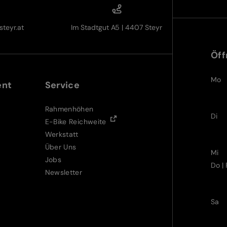
teyr.at
Im Stadtgut A5 | 4407 Steyr
Öff
Mo
ent
Service
Rahmenhöhen
Di
E-Bike Reichweite
Werkstatt
Über Uns
Mi
Jobs
Do | 
Newsletter
Sa