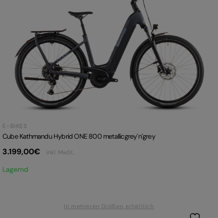
E-BIKES
Cube Kathmandu Hybrid ONE 800 metallicgrey´n´grey
3.199,00
€
inkl. MwSt.
Lagernd
In mehreren Größen erhältlich