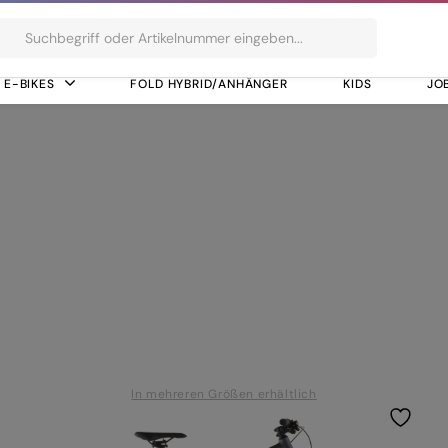
ts
E-BIKES
FOLD HYBRID/ANHÄNGER
KIDS
JO
6000-GS, 10-Speed
 RD-U6000-GS, 10
In mehreren Größen erhältlich