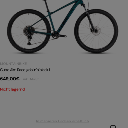
MOUNTAINBIKE
Cube Aim Race goblin´n´black L
649,00
€
inkl. MwSt.
Nicht lagernd
In mehreren Größen erhältlich