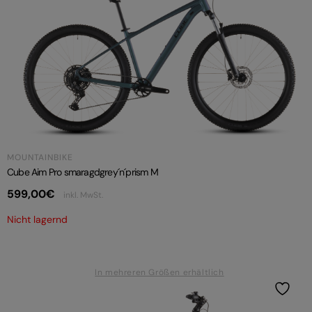
MOUNTAINBIKE
Cube Aim Pro smaragdgrey´n´prism M
599,00
€
inkl. MwSt.
Nicht lagernd
In mehreren Größen erhältlich