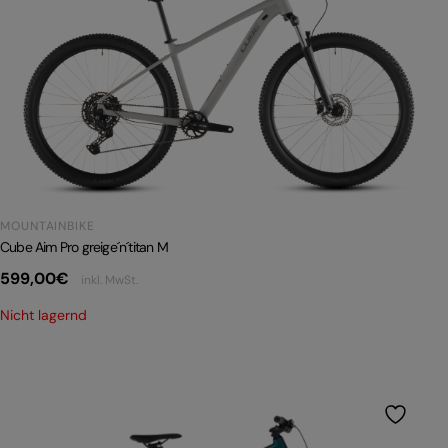
MOUNTAINBIKE
Cube Aim Pro greige´n´titan M
599,00
€
inkl. MwSt.
Nicht lagernd