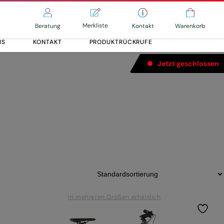
Merkliste
Kontakt
Beratung
Warenkorb
BS
KONTAKT
PRODUKTRÜCKRUFE
Jetzt geschlossen
-Speed
Alle entdecken
Alle entdecken
In mehreren Größen erhältlich