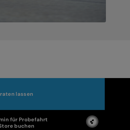
raten lassen
min für Probefahrt
Store buchen