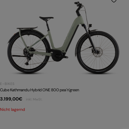
E-BIKES
Cube Kathmandu Hybrid ONE 800 pea´n´green
3.199,00
€
inkl. MwSt.
Nicht lagernd