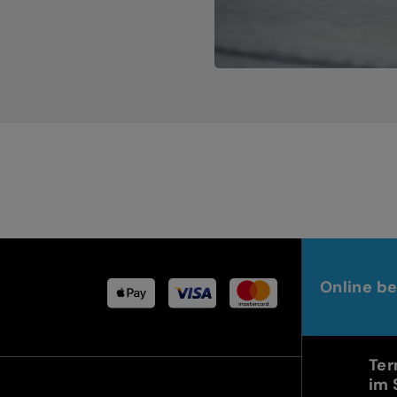
Online be
Ter
im 