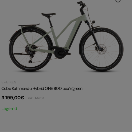
E-BIKES
Cube Kathmandu Hybrid ONE 800 pea´n´green
3.199,00
€
inkl. MwSt.
Lagernd