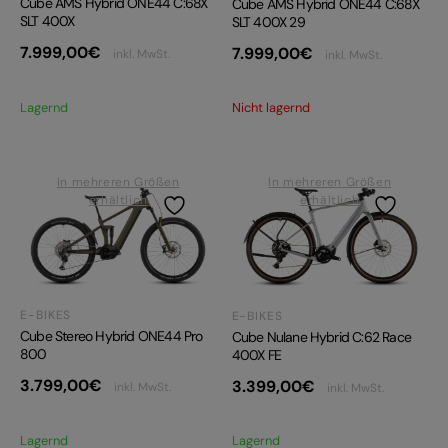
Cube AMS Hybrid ONE44 C:68X
Cube AMS Hybrid ONE44 C:68X
SLT 400X
SLT 400X 29
7.999,00
€
7.999,00
€
inkl. MwSt.
inkl. MwSt.
Lagernd
Nicht lagernd
In mehreren Größen
In mehreren Größen
erhältlich
erhältlich
E-BIKES
E-BIKES
Cube Stereo Hybrid ONE44 Pro
Cube Nulane Hybrid C:62 Race
800
400X FE
3.799,00
€
3.399,00
€
inkl. MwSt.
inkl. MwSt.
Lagernd
Lagernd