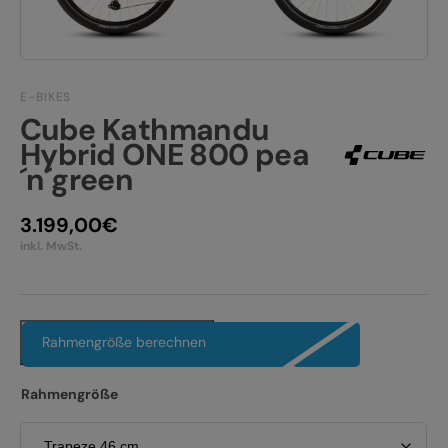
JOBS
E-BIKE FULLY
KONTAKT
E-BIKE HARDTAIL
E-BIKES
PRODUKTRÜCKRUFE
E-BIKE TOUR
Cube Kathmandu
Hybrid ONE 800 pea
Alle entdecken
´n´green
3.199,00
€
inkl. MwSt.
Alle entdecken
Rahmengröße berechnen
Rahmengröße