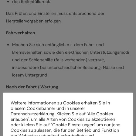
den Reifenfülldruck
Das Prüfen und Einstellen muss entsprechend der
Herstellervorgaben erfolgen.
Fahrverhalten
Machen Sie sich anfänglich mit dem Fahr- und
Bremsverhalten sowie den elektrischen Unterstützungsmodi
und der Schiebehilfe (falls vorhanden) vertraut,
insbesondere bei unterschiedlicher Beladung, Nässe und
losem Untergrund
Nach der Fahrt / Wartung
Bei Schäden und Funktionsstörungen muss das
Weitere Informationen zu Cookies erhalten Sie in
Elektrofahrrad vor der weiteren Verwendung durch einen
diesem Cookiebanner und in unserer
Datenschutzerklärung. Klicken Sie auf "Alle Cookies
Fachbetrieb überprüft werden
erlauben", um alle Arten von Cookies zu akzeptieren
Lassen Sie das Elektrofahrrad entsprechend den
oder klicken Sie auf "Cookie Einstellungen" um nur jene
Herstellervorgaben regelmäßig von einem Fachbetrieb
Cookies zu zulassen, die für den Betrieb und Funktion
der Webseite unbedingt erforderlich sind.