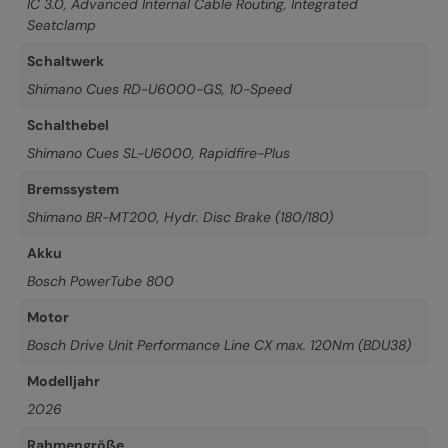
IC 3.0, Advanced Internal Cable Routing, Integrated
Seatclamp
Schaltwerk
Shimano Cues RD-U6000-GS, 10-Speed
Schalthebel
Shimano Cues SL-U6000, Rapidfire-Plus
Bremssystem
Shimano BR-MT200, Hydr. Disc Brake (180/180)
Akku
Bosch PowerTube 800
Motor
Bosch Drive Unit Performance Line CX max. 120Nm (BDU38)
Modelljahr
2026
Rahmengröße