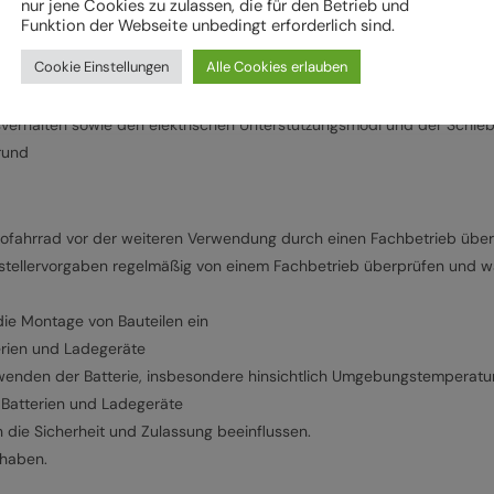
nur jene Cookies zu zulassen, die für den Betrieb und
Funktion der Webseite unbedingt erforderlich sind.
llervorgaben erfolgen.
Cookie Einstellungen
Alle Cookies erlauben
erhalten sowie den elektrischen Unterstützungsmodi und der Schiebeh
rund
rofahrrad vor der weiteren Verwendung durch einen Fachbetrieb übe
stellervorgaben regelmäßig von einem Fachbetrieb überprüfen und war
ie Montage von Bauteilen ein
erien und Ladegeräte
wenden der Batterie, insbesondere hinsichtlich Umgebungstemperatu
Batterien und Ladegeräte
 die Sicherheit und Zulassung beeinflussen.
rhaben.