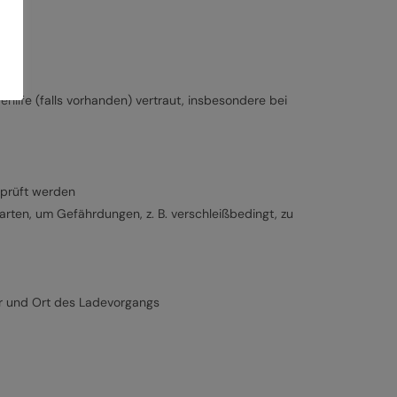
ilfe (falls vorhanden) vertraut, insbesondere bei
rprüft werden
ten, um Gefährdungen, z. B. verschleißbedingt, zu
r und Ort des Ladevorgangs