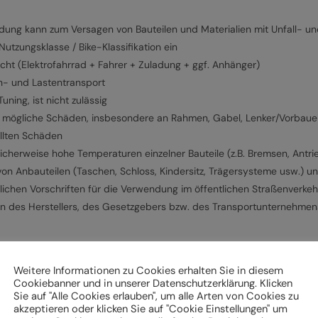
g kann zum Versagen von Bauteilen und Materialien mit Unfall- und
tzungsklasse / Bike-Klassifikation ein
cht (Elektrofahrrad + Fahrer + Zuladung + ggf. Anhänger)
n- und Lastentransport
ning, ist nicht zulässig
f mögliche Schäden, insbesondere an Rahmen, Gabel, Lenker/Vorbauein
ellten Schäden
cherweise hohe Temperaturen einzelner Bauteile (z.B. Bremsen, Antri
von Anbauteilen (Taschen, Schloss, Kindersitz, Trägersysteme usw.) 
lichen Vorschriften für die Verwendung im öffentlichen Straßenverkeh
en des Herstellers, des Gesetzgebers bzw. des Transportunternehme
Weitere Informationen zu Cookies erhalten Sie in diesem
k und Beleuchtung,
Cookiebanner und in unserer Datenschutzerklärung. Klicken
Sie auf "Alle Cookies erlauben", um alle Arten von Cookies zu
ch und Pedale sowie
akzeptieren oder klicken Sie auf "Cookie Einstellungen" um