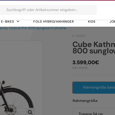
ts
E-BIKES
FOLD HYBRID/ANHÄNGER
KIDS
JO
andu Hybrid Pro 800 sunglow´n´chrome
E-BIKES
Cube Kathm
800 sunglo
3.599,00
€
inkl. MwSt.
Rahmengröße ber
Rahmengröße