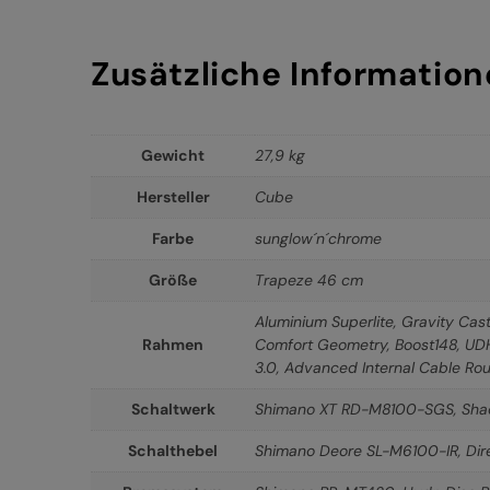
Zusätzliche Informatio
Gewicht
27,9 kg
Hersteller
Cube
Farbe
sunglow´n´chrome
Größe
Trapeze 46 cm
Aluminium Superlite, Gravity Cast
Rahmen
Comfort Geometry, Boost148, UDH™
3.0, Advanced Internal Cable Rou
Schaltwerk
Shimano XT RD-M8100-SGS, Sha
Schalthebel
Shimano Deore SL-M6100-IR, Dir