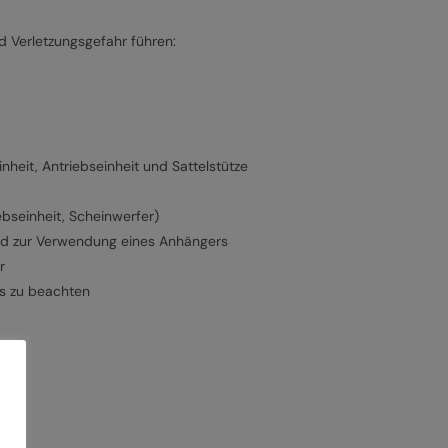
 Verletzungsgefahr führen:
heit, Antriebseinheit und Sattelstütze
ebseinheit, Scheinwerfer)
und zur Verwendung eines Anhängers
r
ns zu beachten