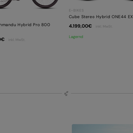
E-BIKES
Cube Stereo Hybrid ONE44 E
hmandu Hybrid Pro 800
4.199,00
€
inkl. MwSt.
Lagernd
0
€
inkl. MwSt.