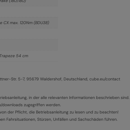
ake (180/180)
ine CX max. 120Nm (BDU38)
Trapeze 54 cm
ner-Str. 5-7, 95679 Waldershof, Deutschland, cube.eu/contact
riebsanleitung, in der alle relevanten Informationen beschrieben sind.
eu/downloads zugegriffen werden.
on der Pflicht, die Betriebsanleitung zu lesen und zu beachten!
hen Fahrsituationen, Stürzen, Unfällen und Sachschäden führen.