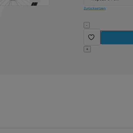
Zurücksetzen
-
+