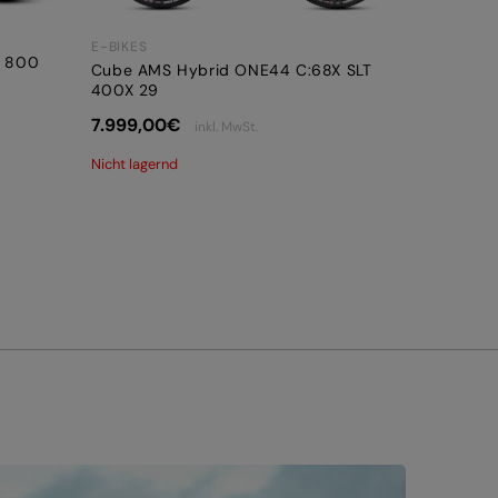
E-BIKES
X 800
Cube AMS Hybrid ONE44 C:68X SLT
400X 29
7.999,00
€
inkl. MwSt.
Nicht lagernd