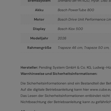
Bremssystem
Shimano BR-MT420, Hydr. Disc Br
Akku
Bosch PowerTube 800
Motor
Bosch Drive Unit Performance L
Display
Bosch Kiox 500
Modelljahr
2026
Rahmengröße
Trapeze 46 cm
,
Trapeze 50 cm
,
Hersteller:
Pending System GmbH & Co. KG, Ludwig-Hütt
Warnhinweise und Sicherheitsinformationen:
Die Sicherheitsinformationen sind ein Bestandteil der Bet
Auf die digitale Betriebsanleitung kann hier www.cube.
Das Lesen der Sicherheitsinformationen entbindet nicht v
Nichtbeachtung der Betriebsanleitung kann zu gefährlic