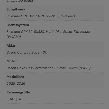
Integrated Battery
Schaltwerk
Shimano GRX Di2 RD-RX827-SGS, 12-Speed
Bremssystem
Shimano GRX BR-RX820, Hydr, Disc Brake, Flat Mount
(180/180)
Akku
Bosch CompactTube 400
Motor
Bosch Drive Unit Performance SX max. 60Nm (BDU31)
Modelljahr
2025
,
2026
Rahmengröße
L
,
M
,
S
,
XL