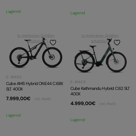
Lagernd
Lagernd
In mehreren Größen
In mehreren Größen
erhältlich
erhältlich
E-BIKES
E-BIKES
Cube AMS Hybrid ONE44 C:68X
Cube Kathmandu Hybrid C:62 SLT
SLT 400X
400X
7.999,00
€
inkl. MwSt.
4.999,00
€
inkl. MwSt.
Lagernd
Lagernd