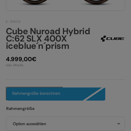
JOBS
E-BIKE FULLY
KONTAKT
E-BIKE HARDTAIL
E-BIKES
Cube Nuroad Hybrid
PRODUKTRÜCKRUFE
E-BIKE TOUR
C:62 SLX 400X
iceblue´n´prism
Alle entdecken
4.999,00
€
inkl. MwSt.
Alle entdecken
Rahmengröße berechnen
Rahmengröße