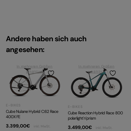
Andere haben sich auch
angesehen:
In mehreren Größen
In mehreren Größen
erhältlich
erhältlich
E-BIKES
E-BIKES
Cube Nulane Hybrid C:62 Race
Cube Reaction Hybrid Race 800
400X FE
polarlight´n´prism
3.399,00
€
inkl. MwSt.
3.499,00
€
inkl. MwSt.