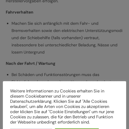
Herstellervorgaben erfolgen.
Fahrverhalten
Machen Sie sich anfänglich mit dem Fahr- und
Bremsverhalten sowie den elektrischen Unterstützungsmodi
und der Schiebehilfe (falls vorhanden) vertraut,
insbesondere bei unterschiedlicher Beladung, Nässe und
losem Untergrund
Nach der Fahrt / Wartung
Bei Schäden und Funktionsstörungen muss das
Elektrofahrrad vor der weiteren Verwendung durch einen
Fachbetrieb überprüft werden
Weitere Informationen zu Cookies erhalten Sie in
diesem Cookiebanner und in unserer
Lassen Sie das Elektrofahrrad entsprechend den
Datenschutzerklärung. Klicken Sie auf "Alle Cookies
Herstellervorgaben regelmäßig von einem Fachbetrieb
erlauben", um alle Arten von Cookies zu akzeptieren
überprüfen und warten, um Gefährdungen, z. B.
oder klicken Sie auf "Cookie Einstellungen" um nur jene
Cookies zu zulassen, die für den Betrieb und Funktion
verschleißbedingt, zu vermeiden
der Webseite unbedingt erforderlich sind.
Halten Sie die angegebenen Drehmomente (Nm) für die