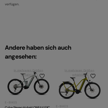
verfügen.
Andere haben sich auch
angesehen:
In mehreren Größen
In mehreren Größen
erhältlich
erhältlich
E-BIKES
E-BIKES
Cube Stereo Hybrid ONE44 EXC