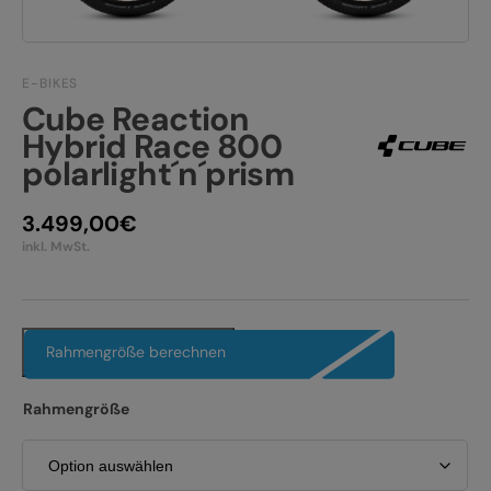
JOBS
E-BIKE FULLY
KONTAKT
E-BIKE HARDTAIL
E-BIKES
Cube Reaction
PRODUKTRÜCKRUFE
E-BIKE TOUR
Hybrid Race 800
polarlight´n´prism
Alle entdecken
3.499,00
€
inkl. MwSt.
Alle entdecken
Rahmengröße berechnen
Rahmengröße