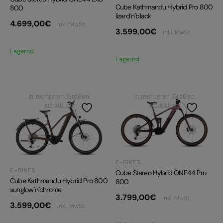
Cube Kathmandu Hybrid Pro 800
800
lizard´n´black
4.699,00
€
inkl. MwSt.
3.599,00
€
inkl. MwSt.
Lagernd
Lagernd
In mehreren Größen
In mehreren Größen
erhältlich
erhältlich
E-BIKES
E-BIKES
Cube Stereo Hybrid ONE44 Pro
Cube Kathmandu Hybrid Pro 800
800
sunglow´n´chrome
3.799,00
€
inkl. MwSt.
3.599,00
€
inkl. MwSt.