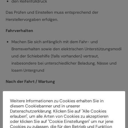
den Reifenfülldruck
Das Prüfen und Einstellen muss entsprechend der
Herstellervorgaben erfolgen.
Fahrverhalten
Machen Sie sich anfänglich mit dem Fahr- und
Bremsverhalten sowie den elektrischen Unterstützungsmodi
und der Schiebehilfe (falls vorhanden) vertraut,
insbesondere bei unterschiedlicher Beladung, Nässe und
losem Untergrund
Nach der Fahrt / Wartung
Bei Schäden und Funktionsstörungen muss das
Elektrofahrrad vor der weiteren Verwendung durch einen
Weitere Informationen zu Cookies erhalten Sie in
diesem Cookiebanner und in unserer
Fachbetrieb überprüft werden
Datenschutzerklärung. Klicken Sie auf "Alle Cookies
Lassen Sie das Elektrofahrrad entsprechend den
erlauben", um alle Arten von Cookies zu akzeptieren
oder klicken Sie auf "Cookie Einstellungen" um nur jene
Herstellervorgaben regelmäßig von einem Fachbetrieb
Cookies zu zulassen, die für den Betrieb und Funktion