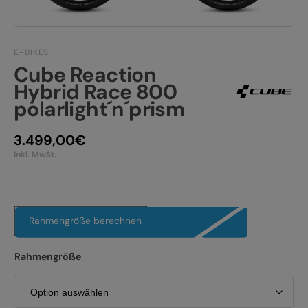
JOBS
E-BIKE FULLY
KONTAKT
E-BIKE HARDTAIL
E-BIKES
Cube Reaction
PRODUKTRÜCKRUFE
E-BIKE TOUR
Hybrid Race 800
polarlight´n´prism
Alle entdecken
3.499,00
€
inkl. MwSt.
Alle entdecken
Rahmengröße berechnen
Rahmengröße