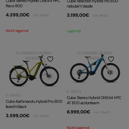
Cube Stereo Hybrid ONE44 HPC
Cube Reaction Hybrid Pro 800
Race 800
nebular´n´dazzle
4.399,00
€
3.199,00
€
inkl. MwSt.
inkl. MwSt.
Nicht lagernd
Lagernd
In mehreren Größen
In mehreren Größen
erhältlich
erhältlich
E-BIKES
E-BIKES
Cube Stereo Hybrid ONE44 HPC
Cube Kathmandu Hybrid Pro 800
AT 800 actionteam
lizard´n´black
6.999,00
€
inkl. MwSt.
3.599,00
€
inkl. MwSt.
Nicht lagernd