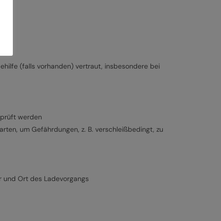
ilfe (falls vorhanden) vertraut, insbesondere bei
rprüft werden
ten, um Gefährdungen, z. B. verschleißbedingt, zu
r und Ort des Ladevorgangs