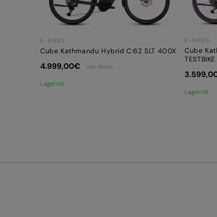
E-BIKES
E-BIKES
Cube Kat
Cube Kathmandu Hybrid C:62 SLT 400X
TESTBIKE
4.999,00
€
inkl. MwSt.
3.599,0
Lagernd
Lagernd