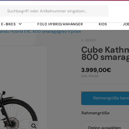
ts
E-BIKES
FOLD HYBRID/ANHÄNGER
KIDS
JO
andu Hybrid EXC 800 smaragdgrey´n´prism
E-BIKES
Cube Kathm
800 smarag
3.999,00
€
inkl. MwSt.
Rahmengröße ber
Rahmengröße