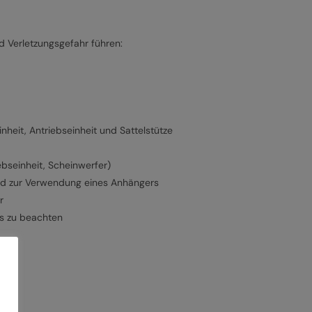
 Verletzungsgefahr führen:
heit, Antriebseinheit und Sattelstütze
ebseinheit, Scheinwerfer)
und zur Verwendung eines Anhängers
r
ns zu beachten