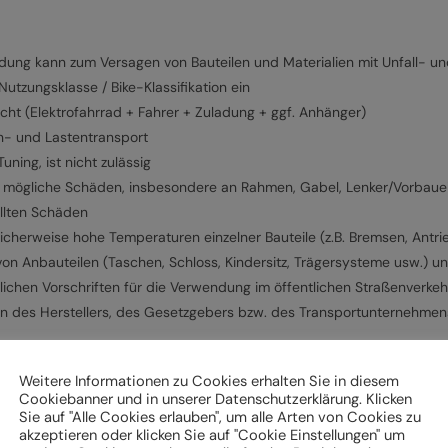
g kann zum Versagen von Bauteilen und Materialien mit Unfall- und
tzungsklasse / Bike-Klassifikation ein
cht (Elektrofahrrad + Fahrer + Zuladung + ggf. Anhänger)
n- und Lastentransport
ning, ist nicht zulässig
f mögliche Schäden, insbesondere an Rahmen, Gabel, Lenker/Vorbauein
ellten Schäden
cherweise hohe Temperaturen einzelner Bauteile (z.B. Bremsen, Antri
von Anbauteilen (Taschen, Schloss, Kindersitz, Trägersysteme usw.) 
lichen Vorschriften für die Verwendung im öffentlichen Straßenverkeh
en des Herstellers, des Gesetzgebers bzw. des Transportunternehme
Weitere Informationen zu Cookies erhalten Sie in diesem
Cookiebanner und in unserer Datenschutzerklärung. Klicken
k und Beleuchtung,
Sie auf "Alle Cookies erlauben", um alle Arten von Cookies zu
akzeptieren oder klicken Sie auf "Cookie Einstellungen" um
ch und Pedale sowie