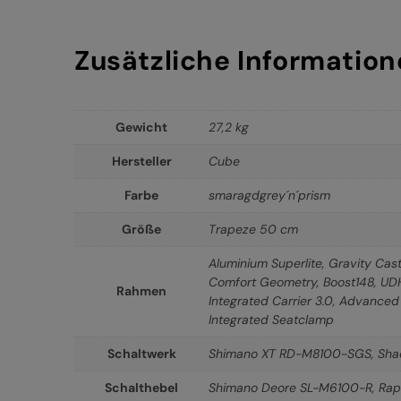
Zusätzliche Informatio
Gewicht
27,2 kg
Hersteller
Cube
Farbe
smaragdgrey´n´prism
Größe
Trapeze 50 cm
Aluminium Superlite, Gravity Cast
Comfort Geometry, Boost148, UDH™
Rahmen
Integrated Carrier 3.0, Advanced 
Integrated Seatclamp
Schaltwerk
Shimano XT RD-M8100-SGS, Sha
Schalthebel
Shimano Deore SL-M6100-R, Rapi