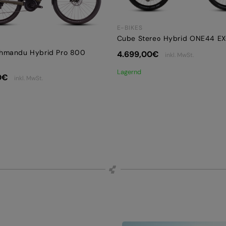
E-BIKES
Cube Stereo Hybrid ONE44 E
hmandu Hybrid Pro 800
4.699,00
€
inkl. MwSt.
Lagernd
0
€
inkl. MwSt.