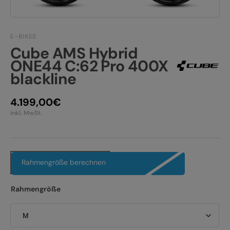
JOBS
E-BIKE FULLY
KONTAKT
E-BIKE HARDTAIL
E-BIKES
Cube AMS Hybrid
PRODUKTRÜCKRUFE
ONE44 C:62 Pro 400X
E-BIKE TOUR
blackline
Alle entdecken
4.199,00
€
inkl. MwSt.
Alle entdecken
Rahmengröße berechnen
Rahmengröße