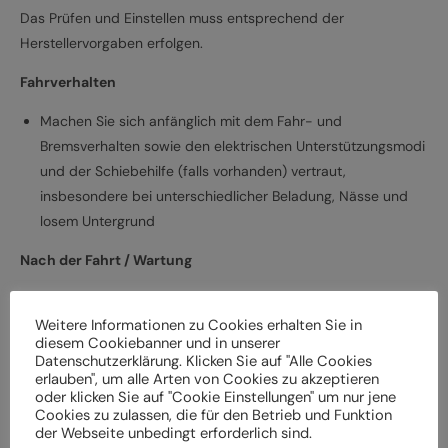
Das Prüfen und Einstellen muss entsprechend der
Herstellervorgaben erfolgen.
Fahrverhalten
Machen Sie sich anfänglich mit dem Fahr- und
Bremsverhalten sowie den elektrischen Unterstützungsmodi
und der Schiebehilfe (falls vorhanden) vertraut,
insbesondere bei unterschiedlicher Beladung, Nässe und
losem Untergrund
Nach der Fahrt / Wartung
Bei Schäden und Funktionsstörungen muss das
Elektrofahrrad vor der weiteren Verwendung durch einen
Weitere Informationen zu Cookies erhalten Sie in
diesem Cookiebanner und in unserer
Fachbetrieb überprüft werden
Datenschutzerklärung. Klicken Sie auf "Alle Cookies
Lassen Sie das Elektrofahrrad entsprechend den
erlauben", um alle Arten von Cookies zu akzeptieren
oder klicken Sie auf "Cookie Einstellungen" um nur jene
Herstellervorgaben regelmäßig von einem Fachbetrieb
Cookies zu zulassen, die für den Betrieb und Funktion
überprüfen und warten, um Gefährdungen, z. B.
der Webseite unbedingt erforderlich sind.