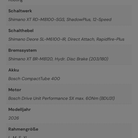
Schaltwerk
Shimano XT RD-M8100-SGS, ShadowPlus, 12-Speed
Schalthebel
Shimano Deore SL-M6100-IR, Direct Attach, Rapidfire-Plus
Bremssystem
Shimano XT BR-M8120, Hydr. Disc Brake (203/180)
Akku
Bosch CompactTube 400
Motor
Bosch Drive Unit Performance SX max. 60Nm (BDU31)
Modelljahr
2026
Rahmengröße
L
,
M
,
S
,
XL