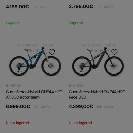
3.799,00
€
4.199,00
€
inkl. MwSt.
inkl. MwSt.
Lagernd
Lagernd
In mehreren Größen
In mehreren Größen
erhältlich
erhältlich
E-BIKES
E-BIKES
Cube Stereo Hybrid ONE44 HPC
Cube Stereo Hybrid ONE44 HPC
AT 800 actionteam
Race 800
6.999,00
€
4.399,00
€
inkl. MwSt.
inkl. MwSt.
Nicht lagernd
Nicht lagernd