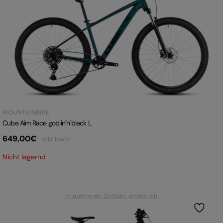
MOUNTAINBIKE
Cube Aim Race goblin´n´black L
649,00
€
inkl. MwSt.
Nicht lagernd
In mehreren Größen erhältlich