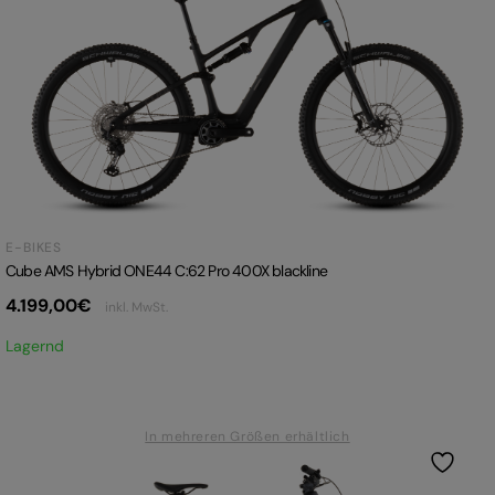
E-BIKES
Cube AMS Hybrid ONE44 C:62 Pro 400X blackline
4.199,00
€
inkl. MwSt.
Lagernd
In mehreren Größen erhältlich