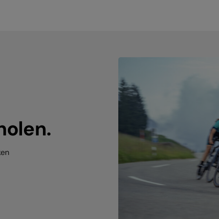
holen.
ken