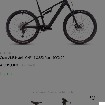
E-BIKES
Cube AMS Hybrid ONE44 C:68X Race 400X 29
4.999,00
€
inkl. MwSt.
Lagernd
In mehreren Größen erhältlich