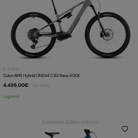
E-BIKES
Cube AMS Hybrid ONE44 C:62 Race 400X
4.499,00
€
inkl. MwSt.
Lagernd
In mehreren Größen erhältlich