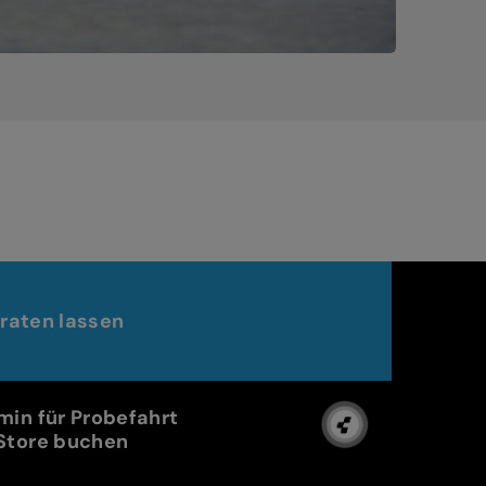
raten lassen
min für Probefahrt
Store buchen