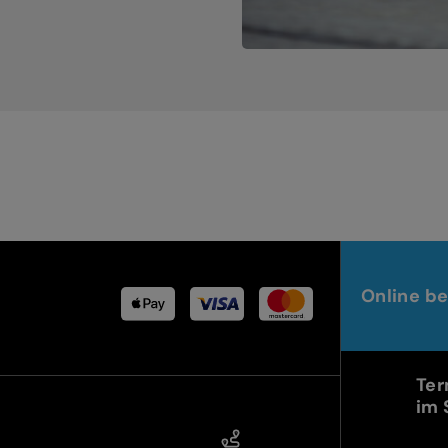
Online be
Ter
im 