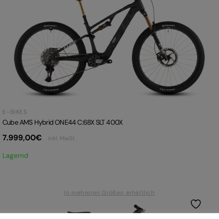
E-BIKES
Cube AMS Hybrid ONE44 C:68X SLT 400X
7.999,00
€
inkl. MwSt.
Lagernd
In mehreren Größen erhältlich