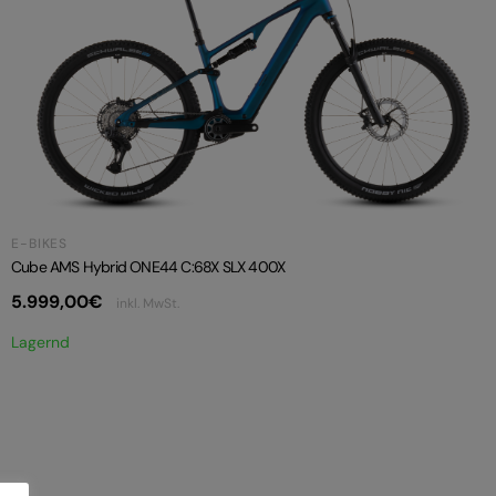
E-BIKES
Cube AMS Hybrid ONE44 C:68X SLX 400X
5.999,00
€
inkl. MwSt.
Lagernd