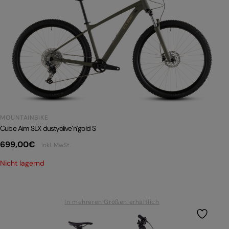
MOUNTAINBIKE
Cube Aim SLX dustyolive´n´gold S
699,00
€
inkl. MwSt.
Nicht lagernd
In mehreren Größen erhältlich