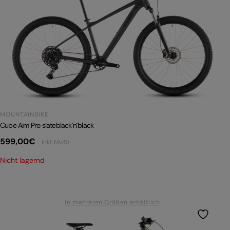
MOUNTAINBIKE
Cube Aim Pro slateblack´n´black
599,00
€
inkl. MwSt.
Nicht lagernd
In mehreren Größen erhältlich