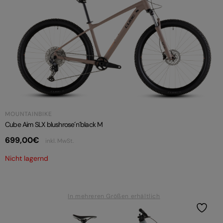
MOUNTAINBIKE
Cube Aim SLX blushrose´n´black M
699,00
€
inkl. MwSt.
Nicht lagernd
In mehreren Größen erhältlich