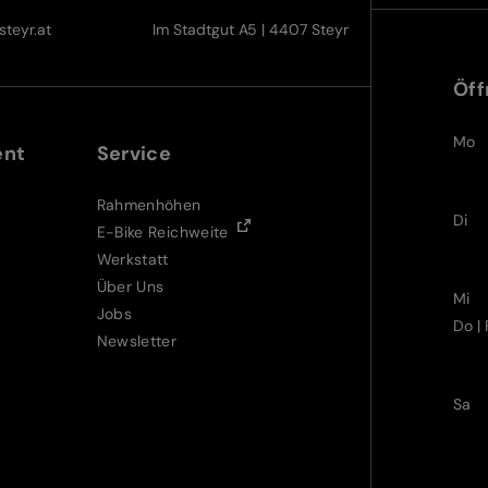
teyr.at
Im Stadtgut A5 | 4407 Steyr
Öff
Mo
ent
Service
Rahmenhöhen
Di
E-Bike Reichweite
Werkstatt
Über Uns
Mi
Jobs
Do | 
Newsletter
Sa