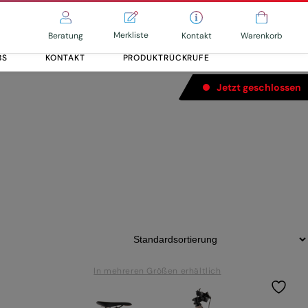
Merkliste
Kontakt
Beratung
Warenkorb
BS
KONTAKT
PRODUKTRÜCKRUFE
Jetzt geschlossen
Alle entdecken
Alle entdecken
In mehreren Größen erhältlich