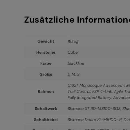
Zusätzliche Informatio
Gewicht
18,1 kg
Hersteller
Cube
Farbe
blackline
Größe
L
,
M
,
S
C:62® Monocoque Advanced Twin 
Rahmen
Trail Control, FSP 4-Link. Agile T
Fully Integrated Battery, Advance
Schaltwerk
Shimano XT RD-M8100-SGS, Sha
Schalthebel
Shimano Deore SL-M6100-IR, Dire