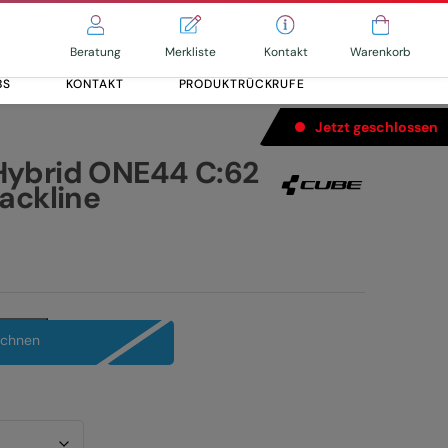
Merkliste
Kontakt
Beratung
Warenkorb
BS
KONTAKT
PRODUKTRÜCKRUFE
Jetzt geschlossen
ybrid ONE44 C:62
ackline
Alle entdecken
Alle entdecken
echnen