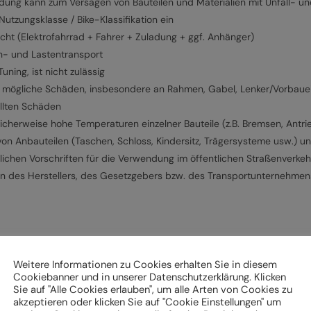
g kann zum Versagen von Bauteilen und Materialien mit Unfall- und
tzungsklasse / Bike-Klassifikation ein
cht (Elektrofahrrad + Fahrer + Zuladung + ggf. Anhänger)
n- und Lastentransport
ning, ist nicht zulässig
f mögliche Schäden, insbesondere an Rahmen, Gabel, Lenker/Vorbauein
ellten Schäden
cherweise hohe Temperaturen einzelner Bauteile (z.B. Bremsen, Antri
von Anbauteilen (Taschen, Schloss, Kindersitz, Trägersysteme usw.) 
lichen Vorschriften für die Verwendung im öffentlichen Straßenverkeh
en des Herstellers, des Gesetzgebers bzw. des Transportunternehme
k und Beleuchtung,
Weitere Informationen zu Cookies erhalten Sie in diesem
ch und Pedale sowie
Cookiebanner und in unserer Datenschutzerklärung. Klicken
Sie auf "Alle Cookies erlauben", um alle Arten von Cookies zu
akzeptieren oder klicken Sie auf "Cookie Einstellungen" um
llervorgaben erfolgen.