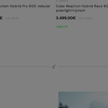
E-BIKES
ction Hybrid Pro 800 nebular
Cube Reaction Hybrid Race 8
polarlight´n´prism
€
3.499,00
€
inkl. MwSt.
inkl. MwSt.
Lagernd