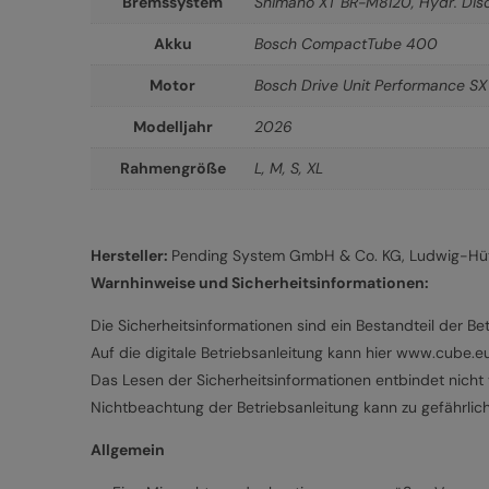
Bremssystem
Shimano XT BR-M8120, Hydr. Disc
Akku
Bosch CompactTube 400
Motor
Bosch Drive Unit Performance S
Modelljahr
2026
Rahmengröße
L
,
M
,
S
,
XL
Hersteller:
Pending System GmbH & Co. KG, Ludwig-Hütt
Warnhinweise und Sicherheitsinformationen:
Die Sicherheitsinformationen sind ein Bestandteil der Bet
Auf die digitale Betriebsanleitung kann hier www.cube.
Das Lesen der Sicherheitsinformationen entbindet nicht v
Nichtbeachtung der Betriebsanleitung kann zu gefährlic
Allgemein