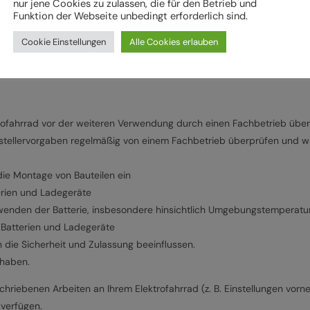
nur jene Cookies zu zulassen, die für den Betrieb und
Funktion der Webseite unbedingt erforderlich sind.
Cookie Einstellungen
Alle Cookies erlauben
erhalten sowie den elektrischen Unterstützungsmodi und der Schiebeh
rund
rofahrrad vor der weiteren Verwendung durch einen Fachbetrieb übe
stellervorgaben regelmäßig von einem Fachbetrieb überprüfen und war
ie Montage von Bauteilen ein
erien und Ladegeräte
wenden der Batterie, insbesondere hinsichtlich Umgebungstemperatu
Batterien und Ladegeräte
 die Sicherheit und Zulassung beeinflussen.
rhaben.
hriebenen Arbeiten an Ihrem Elektrofahrrad (z. B. Einstellungen vorn
 verfügen.