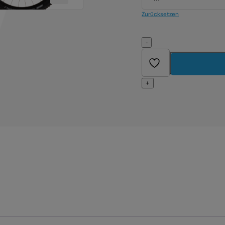
Zurücksetzen
-
+