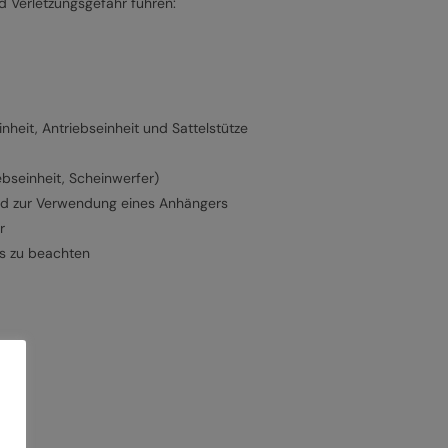
 Verletzungsgefahr führen:
heit, Antriebseinheit und Sattelstütze
ebseinheit, Scheinwerfer)
und zur Verwendung eines Anhängers
r
ns zu beachten