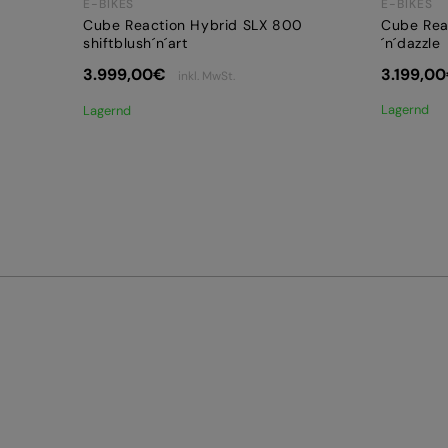
E-BIKES
E-BIKES
Cube Rea
Cube Reaction Hybrid SLX 800
´n´dazzle
shiftblush´n´art
3.199,00
3.999,00
€
inkl. MwSt.
Lagernd
Lagernd