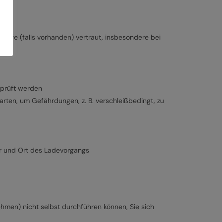
ilfe (falls vorhanden) vertraut, insbesondere bei
rprüft werden
ten, um Gefährdungen, z. B. verschleißbedingt, zu
r und Ort des Ladevorgangs
ehmen) nicht selbst durchführen können, Sie sich