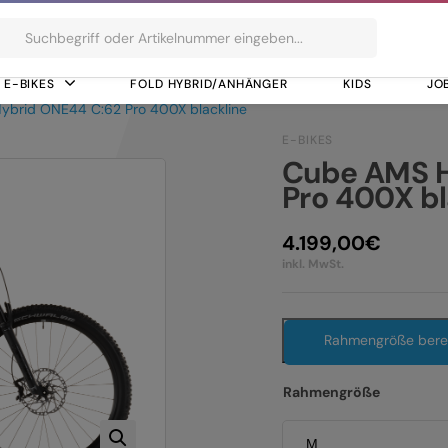
ts
E-BIKES
FOLD HYBRID/ANHÄNGER
KIDS
JO
brid ONE44 C:62 Pro 400X blackline
E-BIKES
Cube AMS H
Pro 400X bl
4.199,00
€
inkl. MwSt.
Rahmengröße ber
Rahmengröße