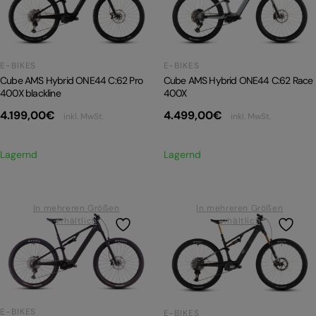
PRODUKTRÜCKRUFE
E-BIKE TOUR
E-BIKES
E-BIKES
Alle entdecken
Cube AMS Hybrid ONE44 C:62 Pro
Cube AMS Hybrid ONE44 C:62 Race
400X blackline
400X
4.199,00
€
4.499,00
€
inkl. MwSt.
inkl. MwSt.
Lagernd
Lagernd
Alle entdecken
In mehreren Größen
In mehreren Größen
erhältlich
erhältlich
E-BIKES
E-BIKES