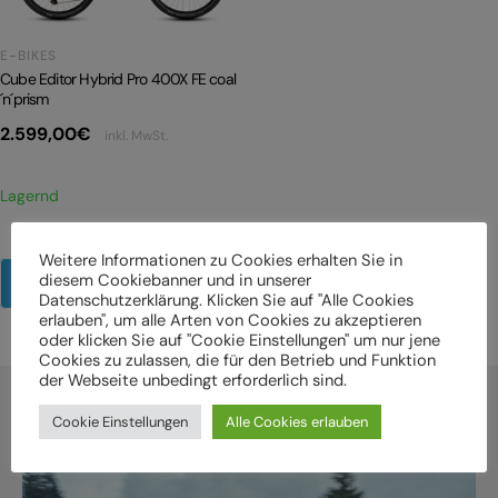
E-BIKES
Cube Editor Hybrid Pro 400X FE coal
´n´prism
2.599,00
€
inkl. MwSt.
Lagernd
Weitere Informationen zu Cookies erhalten Sie in
diesem Cookiebanner und in unserer
Mehr Produkte anzeigen
Datenschutzerklärung. Klicken Sie auf "Alle Cookies
erlauben", um alle Arten von Cookies zu akzeptieren
oder klicken Sie auf "Cookie Einstellungen" um nur jene
Cookies zu zulassen, die für den Betrieb und Funktion
der Webseite unbedingt erforderlich sind.
Cookie Einstellungen
Alle Cookies erlauben