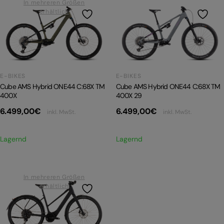
In mehreren Größen
erhältlich
E-BIKES
E-BIKES
Cube AMS Hybrid ONE44 C:68X TM
Cube AMS Hybrid ONE44 C:68X TM
400X
400X 29
6.499,00
€
6.499,00
€
inkl. MwSt.
inkl. MwSt.
Lagernd
Lagernd
In mehreren Größen
erhältlich