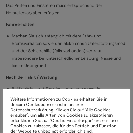
Das Prüfen und Einstellen muss entsprechend der
Herstellervorgaben erfolgen.
Fahrverhalten
Machen Sie sich anfänglich mit dem Fahr- und
Bremsverhalten sowie den elektrischen Unterstützungsmodi
und der Schiebehilfe (falls vorhanden) vertraut,
insbesondere bei unterschiedlicher Beladung, Nässe und
losem Untergrund
Nach der Fahrt / Wartung
Bei Schäden und Funktionsstörungen muss das
Elektrofahrrad vor der weiteren Verwendung durch einen
Weitere Informationen zu Cookies erhalten Sie in
Fachbetrieb überprüft werden
diesem Cookiebanner und in unserer
Datenschutzerklärung. Klicken Sie auf "Alle Cookies
Lassen Sie das Elektrofahrrad entsprechend den
erlauben", um alle Arten von Cookies zu akzeptieren
Herstellervorgaben regelmäßig von einem Fachbetrieb
oder klicken Sie auf "Cookie Einstellungen" um nur jene
Cookies zu zulassen, die für den Betrieb und Funktion
überprüfen und warten, um Gefährdungen, z. B.
der Webseite unbedingt erforderlich sind.