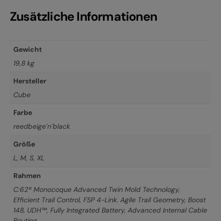
Zusätzliche Informationen
Gewicht
19,8 kg
Hersteller
Cube
Farbe
reedbeige´n´black
Größe
L
,
M
,
S
,
XL
Rahmen
C:62® Monocoque Advanced Twin Mold Technology,
Efficient Trail Control, FSP 4-Link. Agile Trail Geometry, Boost
148, UDH™, Fully Integrated Battery, Advanced Internal Cable
Routing