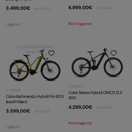
6.999,00
€
3.499,00
€
inkl. MwSt.
inkl. MwSt.
Nicht lagernd
Lagernd
In mehreren Größen
erhältlich
E-BIKES
E-BIKES
Cube Stereo Hybrid ONE22 SLX
Cube Kathmandu Hybrid Pro 800
800
lizard´n´black
4.299,00
€
inkl. MwSt.
3.599,00
€
inkl. MwSt.
Nicht lagernd
Lagernd