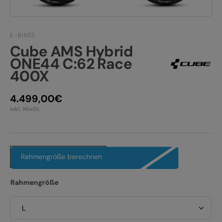
JOBS
E-BIKE FULLY
KONTAKT
E-BIKE HARDTAIL
E-BIKES
Cube AMS Hybrid
PRODUKTRÜCKRUFE
ONE44 C:62 Race
E-BIKE TOUR
400X
Alle entdecken
4.499,00
€
inkl. MwSt.
Alle entdecken
Rahmengröße berechnen
Rahmengröße