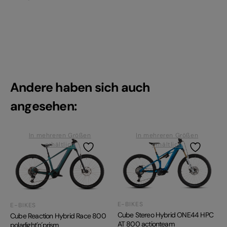
Andere haben sich auch
angesehen:
In mehreren Größen
In mehreren Größen
erhältlich
erhältlich
E-BIKES
E-BIKES
Cube Stereo Hybrid ONE44 HPC
Cube Reaction Hybrid Race 800
AT 800 actionteam
polarlight´n´prism