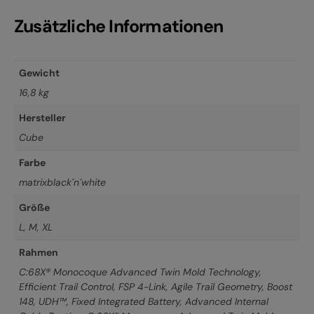
Zusätzliche Informationen
Gewicht
16,8 kg
Hersteller
Cube
Farbe
matrixblack´n´white
Größe
L
,
M
,
XL
Rahmen
C:68X® Monocoque Advanced Twin Mold Technology,
Efficient Trail Control, FSP 4-Link, Agile Trail Geometry, Boost
148, UDH™, Fixed Integrated Battery, Advanced Internal