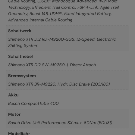
Cable Routing
,
C:68X® Monocoque Advanced Twin Mold
Technology, Effiecient Trail Control, FSP 4-Link, Agile Trail
Geometry, Boost 148, UDH™, Fixed Integrated Battery,
Advanced Internal Cable Routing
Schaltwerk
Shimano XTR Di2 RD-M9260-SGS, 12-Speed, Electronic
Shifting System
Schalthebel
Shimano XTR Di2 SW-M9250-I, Direct Attach
Bremssystem
Shimano XTR BR-M9220, Hydr. Disc Brake (203/180)
Akku
Bosch CompactTube 400
Motor
Bosch Drive Unit Performance SX max. 60Nm (BDU31)
Modelljahr