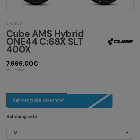
JOBS
E-BIKE FULLY
KONTAKT
E-BIKE HARDTAIL
E-BIKES
Cube AMS Hybrid
PRODUKTRÜCKRUFE
E-BIKE TOUR
ONE44 C:68X SLT
400X
Alle entdecken
7.999,00
€
inkl. MwSt.
Alle entdecken
Rahmengröße berechnen
Rahmengröße