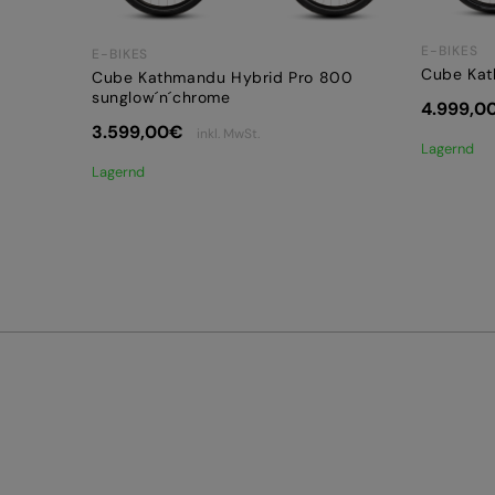
E-BIKES
E-BIKES
Cube Kat
Cube Kathmandu Hybrid Pro 800
sunglow´n´chrome
4.999,0
3.599,00
€
inkl. MwSt.
Lagernd
Lagernd