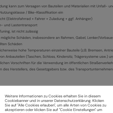
g kann zum Versagen von Bauteilen und Materialien mit Unfall- und
tzungsklasse / Bike-Klassifikation ein
cht (Elektrofahrrad + Fahrer + Zuladung + ggf. Anhänger)
n- und Lastentransport
ning, ist nicht zulässig
f mögliche Schäden, insbesondere an Rahmen, Gabel, Lenker/Vorbauein
ellten Schäden
cherweise hohe Temperaturen einzelner Bauteile (z.B. Bremsen, Antri
von Anbauteilen (Taschen, Schloss, Kindersitz, Trägersysteme usw.) 
lichen Vorschriften für die Verwendung im öffentlichen Straßenverkeh
en des Herstellers, des Gesetzgebers bzw. des Transportunternehme
k und Beleuchtung,
Weitere Informationen zu Cookies erhalten Sie in diesem
Cookiebanner und in unserer Datenschutzerklärung. Klicken
ch und Pedale sowie
Sie auf "Alle Cookies erlauben", um alle Arten von Cookies zu
akzeptieren oder klicken Sie auf "Cookie Einstellungen" um