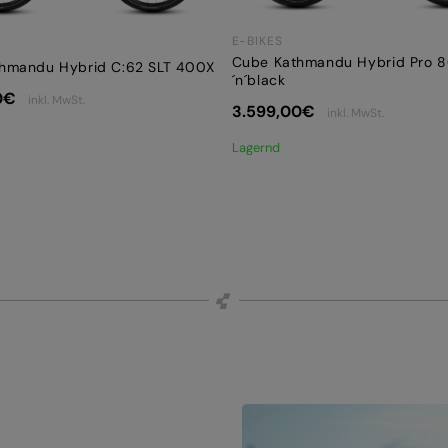
E-BIKES
Cube Kathmandu Hybrid Pro 8
hmandu Hybrid C:62 SLT 400X
´n´black
0
€
inkl. MwSt.
3.599,00
€
inkl. MwSt.
Lagernd