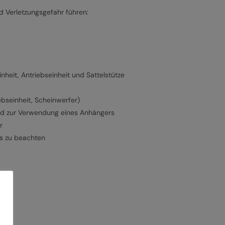
 Verletzungsgefahr führen:
heit, Antriebseinheit und Sattelstütze
ebseinheit, Scheinwerfer)
und zur Verwendung eines Anhängers
r
ns zu beachten