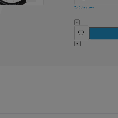
Zurücksetzen
-
+