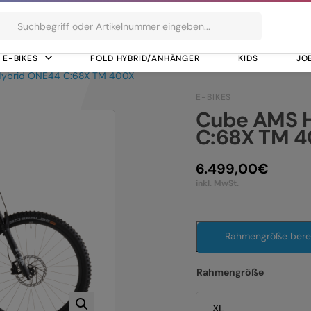
ts
E-BIKES
FOLD HYBRID/ANHÄNGER
KIDS
JO
ybrid ONE44 C:68X TM 400X
E-BIKES
Cube AMS 
C:68X TM 
6.499,00
€
inkl. MwSt.
Rahmengröße ber
Rahmengröße