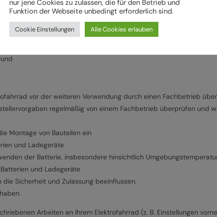
nur jene Cookies zu zulassen, die für den Betrieb und
llervorgaben erfolgen.
Funktion der Webseite unbedingt erforderlich sind.
Cookie Einstellungen
Alle Cookies erlauben
erhalten sowie den elektrischen Unterstützungsmodi und der Schiebeh
rund
rofahrrad vor der weiteren Verwendung durch einen Fachbetrieb übe
stellervorgaben regelmäßig von einem Fachbetrieb überprüfen und war
ie Montage von Bauteilen ein
erien und Ladegeräte
wenden der Batterie, insbesondere hinsichtlich Umgebungstemperatu
Batterien und Ladegeräte
 die Sicherheit und Zulassung beeinflussen.
rhaben.
hriebenen Arbeiten an Ihrem Elektrofahrrad (z. B. Einstellungen vorn