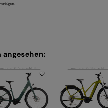
 verfügen.
h angesehen:
 mehreren Größen erhältlich
In mehreren Größen erhältl