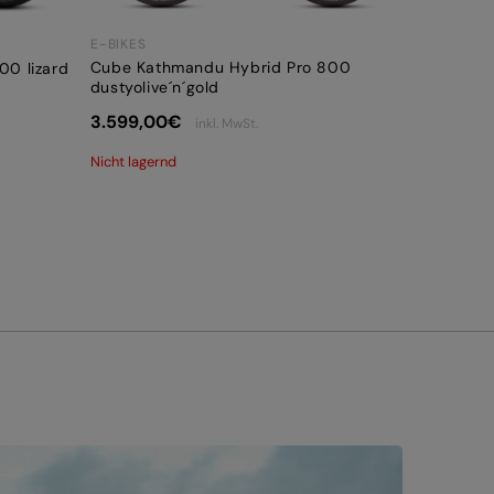
E-BIKES
Cube Kathmandu Hybrid Pro 800
00 lizard
dustyolive´n´gold
3.599,00
€
inkl. MwSt.
Nicht lagernd