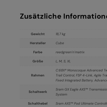
Zusätzliche Informatio
Gewicht
18,7 kg
Hersteller
Cube
Farbe
reedgreen´n´matrix
Größe
L
,
M
,
S
,
XL
C:68X® Monocoque Advanced Twin
Rahmen
Trail Control, FSP 4-Link, Agile T
Fixed Integrated Battery, Advanc
Sram GX Eagle AXS™ Transmission,
Schaltwerk
System
Schalthebel
Sram AXS™ Pod Ultimate Controll