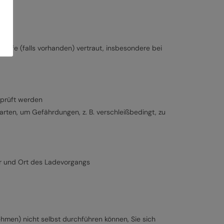
ilfe (falls vorhanden) vertraut, insbesondere bei
rprüft werden
ten, um Gefährdungen, z. B. verschleißbedingt, zu
r und Ort des Ladevorgangs
ehmen) nicht selbst durchführen können, Sie sich