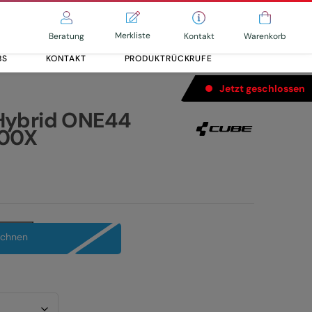
Merkliste
Kontakt
Beratung
Warenkorb
BS
KONTAKT
PRODUKTRÜCKRUFE
Jetzt geschlossen
Hybrid ONE44
400X
Alle entdecken
Alle entdecken
echnen