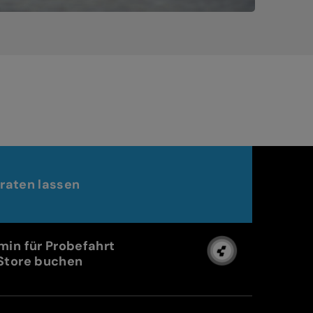
raten lassen
min für Probefahrt
Store buchen