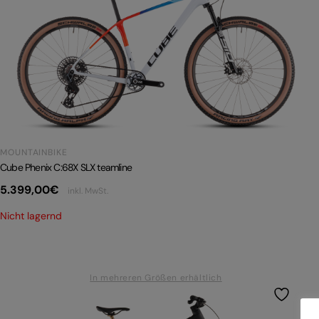
MOUNTAINBIKE
Cube Phenix C:68X SLX teamline
5.399,00
€
inkl. MwSt.
Nicht lagernd
In mehreren Größen erhältlich