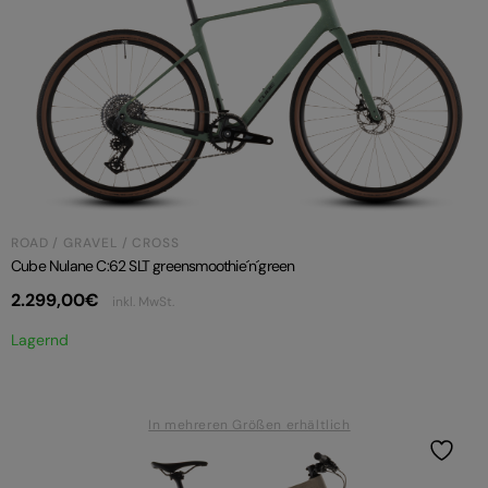
ROAD / GRAVEL / CROSS
Cube Nulane C:62 SLT greensmoothie´n´green
2.299,00
€
inkl. MwSt.
Lagernd
In mehreren Größen erhältlich