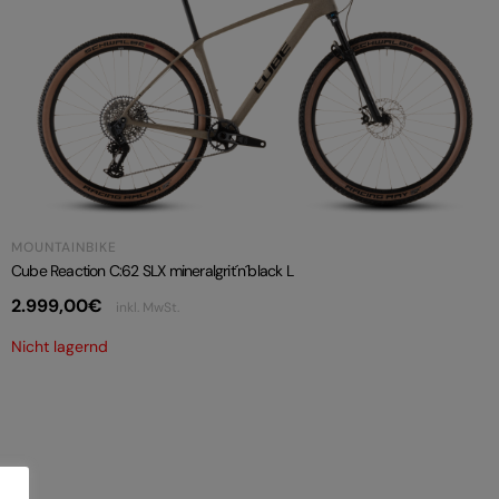
MOUNTAINBIKE
Cube Reaction C:62 SLX mineralgrit´n´black L
2.999,00
€
inkl. MwSt.
Nicht lagernd