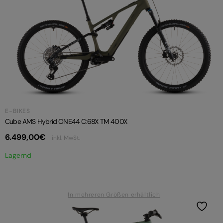
E-BIKES
Cube AMS Hybrid ONE44 C:68X TM 400X
6.499,00
€
inkl. MwSt.
Lagernd
In mehreren Größen erhältlich