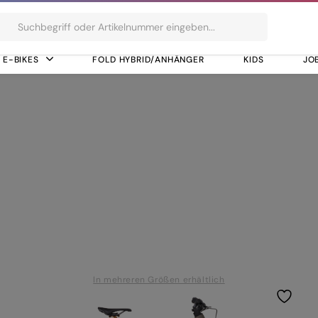
ts
E-BIKES
FOLD HYBRID/ANHÄNGER
KIDS
JO
ate Controller
Ultimate Controlle
In mehreren Größen erhältlich