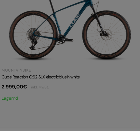
MOUNTAINBIKE
Cube Reaction C:62 SLX electricblue´n´white
2.999,00
€
inkl. MwSt.
Lagernd