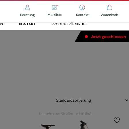
Merkliste
Kontakt
Beratung
Warenkorb
BS
KONTAKT
PRODUKTRÜCKRUFE
Jetzt geschlossen
r
Alle entdecken
Alle entdecken
In mehreren Größen erhältlich