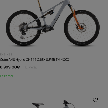
E-BIKES
Cube AMS Hybrid ONE44 C:68X SUPER TM 400X
8.999,00
€
inkl. MwSt.
Lagernd