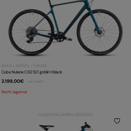
ROAD / GRAVEL / CROSS
Cube Nulane C:62 SLT goblin´n´black
2.199,00
€
inkl. MwSt.
Nicht lagernd
In mehreren Größen erhältlich