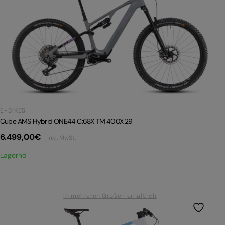
E-BIKES
Cube AMS Hybrid ONE44 C:68X TM 400X 29
6.499,00
€
inkl. MwSt.
Lagernd
In mehreren Größen erhältlich