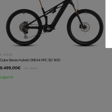
E-BIKES
Cube Stereo Hybrid ONE44 HPC SLT 800
8.499,00
€
inkl. MwSt.
Lagernd