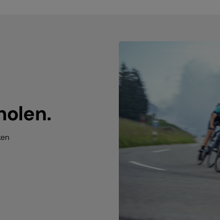
holen.
ken