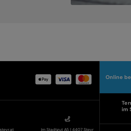
Online be
Ter
im 
teyr.at
Im Stadtgut A5 | 4407 Steyr