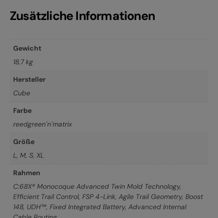
Zusätzliche Informationen
Gewicht
18,7 kg
Hersteller
Cube
Farbe
reedgreen´n´matrix
Größe
L
,
M
,
S
,
XL
Rahmen
C:68X® Monocoque Advanced Twin Mold Technology,
Efficient Trail Control, FSP 4-Link, Agile Trail Geometry, Boost
148, UDH™, Fixed Integrated Battery, Advanced Internal
Cable Routing