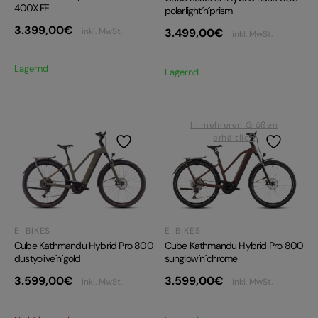
400X FE
polarlight´n´prism
3.399,00
€
inkl. MwSt.
3.499,00
€
inkl. MwSt.
Lagernd
Lagernd
In mehreren Größen
erhältlich
E-BIKES
E-BIKES
Cube Kathmandu Hybrid Pro 800
Cube Kathmandu Hybrid Pro 800
dustyolive´n´gold
sunglow´n´chrome
3.599,00
€
3.599,00
€
inkl. MwSt.
inkl. MwSt.