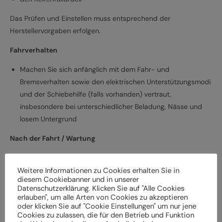
Das Prüfen und Einstellen muss entsprechend der
Herstellervorgaben erfolgen.
Fahrverhalten
Machen Sie sich anfänglich mit dem Fahr- und
Bremsverhalten sowie den elektrischen Unterstützungsmodi
und der Schiebehilfe (falls vorhanden) vertraut,
insbesondere bei unterschiedlicher Beladung, Nässe und
losem Untergrund
Nach der Fahrt / Wartung
Bei Schäden und Funktionsstörungen muss das
Weitere Informationen zu Cookies erhalten Sie in
Elektrofahrrad vor der weiteren Verwendung durch einen
diesem Cookiebanner und in unserer
Fachbetrieb überprüft werden
Datenschutzerklärung. Klicken Sie auf "Alle Cookies
Lassen Sie das Elektrofahrrad entsprechend den
erlauben", um alle Arten von Cookies zu akzeptieren
oder klicken Sie auf "Cookie Einstellungen" um nur jene
Herstellervorgaben regelmäßig von einem Fachbetrieb
Cookies zu zulassen, die für den Betrieb und Funktion
überprüfen und warten, um Gefährdungen, z. B.