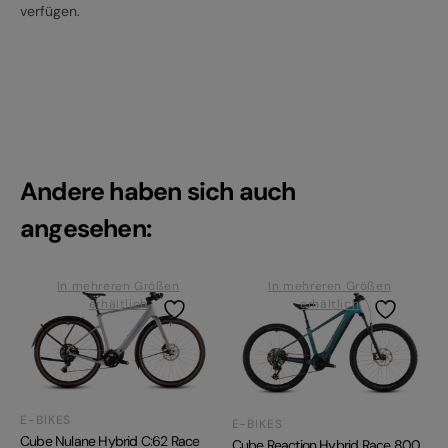
verfügen.
Andere haben sich auch
angesehen:
In mehreren Größen
In mehreren Größen
erhältlich
erhältlich
E-BIKES
E-BIKES
Cube Nulane Hybrid C:62 Race
Cube Reaction Hybrid Race 800