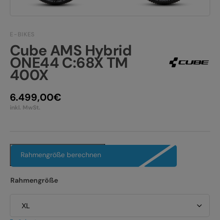
JOBS
E-BIKE FULLY
KONTAKT
E-BIKES
E-BIKE HARDTAIL
Cube AMS Hybrid
PRODUKTRÜCKRUFE
ONE44 C:68X TM
E-BIKE TOUR
400X
Alle entdecken
6.499,00
€
inkl. MwSt.
Alle entdecken
Rahmengröße berechnen
Rahmengröße