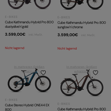
E-BIKES
E-BIKES
Cube Kathmandu Hybrid Pro 800
Cube Kathmandu Hybrid Pro 800
dustyolive´n´gold
sunglow´n´chrome
3.599,00
€
3.599,00
€
inkl. MwSt.
inkl. MwSt.
Nicht lagernd
Nicht lagernd
In mehreren Größen
In mehreren Größen
erhältlich
erhältlich
E-BIKES
E-BIKES
Cube Stereo Hybrid ONE44 EX
Cube Kathmandu Hybrid Pro 800
800