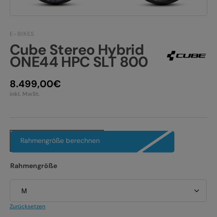
JOBS
E-BIKE FULLY
KONTAKT
E-BIKES
E-BIKE HARDTAIL
Cube Stereo Hybrid
PRODUKTRÜCKRUFE
ONE44 HPC SLT 800
E-BIKE TOUR
Alle entdecken
8.499,00
€
inkl. MwSt.
Rahmengröße berechnen
Alle entdecken
Rahmengröße
Zurücksetzen