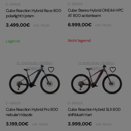
E-BIKES
E-BIKES
Cube Stereo Hybrid ONE44 HPC
Cube Reaction Hybrid Race 800
AT 800 actionteam
polarlight´n´prism
6.999,00
€
3.499,00
€
inkl. MwSt.
inkl. MwSt.
Nicht lagernd
Lagernd
In mehreren Größen
In mehreren Größen
erhältlich
erhältlich
E-BIKES
E-BIKES
Cube Reaction Hybrid Pro 800
Cube Reaction Hybrid SLX 800
nebular´n´dazzle
shiftblush´n´art
3.199,00
€
3.999,00
€
inkl. MwSt.
inkl. MwSt.