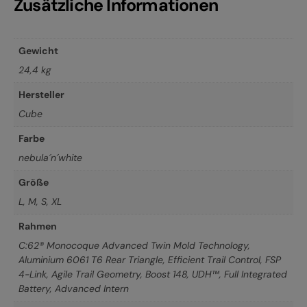
Zusätzliche Informationen
Gewicht
24,4 kg
Hersteller
Cube
Farbe
nebula´n´white
Größe
L
,
M
,
S
,
XL
Rahmen
C:62® Monocoque Advanced Twin Mold Technology,
Aluminium 6061 T6 Rear Triangle, Efficient Trail Control, FSP
4-Link, Agile Trail Geometry, Boost 148, UDH™, Full Integrated
Battery, Advanced Intern