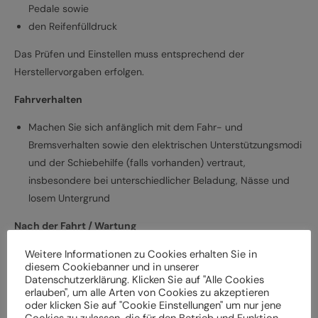
Pedale sowie
den Reifenfülldruck
Das Prüfen und Einstellen muss entsprechend der
Herstellervorgaben erfolgen.
Fahrverhalten
Machen Sie sich anfänglich mit dem Fahr- und
Bremsverhalten sowie den elektrischen Unterstützungsmodi
und der Schiebehilfe (falls vorhanden) vertraut,
insbesondere bei unterschiedlicher Beladung, Nässe und
losem Untergrund
Nach der Fahrt / Wartung
Weitere Informationen zu Cookies erhalten Sie in
Bei Schäden und Funktionsstörungen muss das
diesem Cookiebanner und in unserer
Elektrofahrrad vor der weiteren Verwendung durch einen
Datenschutzerklärung. Klicken Sie auf "Alle Cookies
Fachbetrieb überprüft werden
erlauben", um alle Arten von Cookies zu akzeptieren
oder klicken Sie auf "Cookie Einstellungen" um nur jene
Lassen Sie das Elektrofahrrad entsprechend den