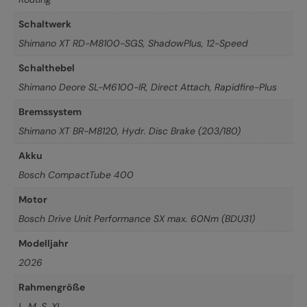
Schaltwerk
Shimano XT RD-M8100-SGS, ShadowPlus, 12-Speed
Schalthebel
Shimano Deore SL-M6100-IR, Direct Attach, Rapidfire-Plus
Bremssystem
Shimano XT BR-M8120, Hydr. Disc Brake (203/180)
Akku
Bosch CompactTube 400
Motor
Bosch Drive Unit Performance SX max. 60Nm (BDU31)
Modelljahr
2026
Rahmengröße
L
,
M
,
S
,
XL