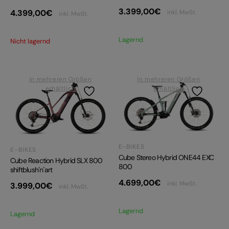
3.399,00
€
4.399,00
€
inkl. MwSt.
inkl. MwSt.
Lagernd
Nicht lagernd
In mehreren Größen
In mehreren Größen
erhältlich
erhältlich
E-BIKES
E-BIKES
Cube Stereo Hybrid ONE44 EXC
Cube Reaction Hybrid SLX 800
800
shiftblush´n´art
4.699,00
€
inkl. MwSt.
3.999,00
€
inkl. MwSt.
Lagernd
Lagernd