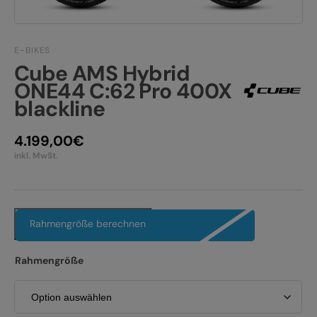
JOBS
E-BIKE FULLY
KONTAKT
E-BIKE HARDTAIL
E-BIKES
Cube AMS Hybrid
PRODUKTRÜCKRUFE
ONE44 C:62 Pro 400X
E-BIKE TOUR
blackline
Alle entdecken
4.199,00
€
inkl. MwSt.
Alle entdecken
Rahmengröße berechnen
Rahmengröße