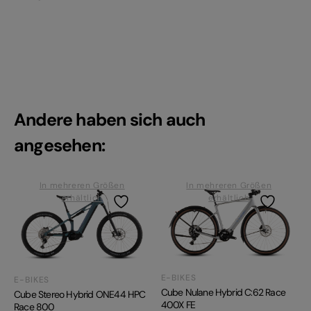
Andere haben sich auch
angesehen:
In mehreren Größen
In mehreren Größen
erhältlich
erhältlich
E-BIKES
E-BIKES
Cube Nulane Hybrid C:62 Race
Cube Stereo Hybrid ONE44 HPC
400X FE
Race 800