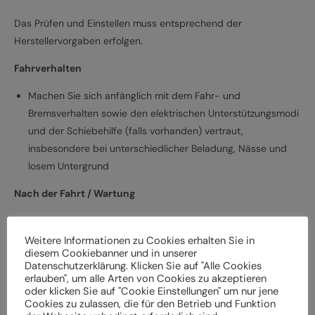
Das Prüfen und Einstellen muss entsprechend der
Herstellervorgaben erfolgen.
Fahrverhalten
Machen Sie sich anfänglich mit dem Fahr- und
Bremsverhalten sowie den elektrischen Unterstützungsmodi
und der Schiebehilfe (falls vorhanden) vertraut,
insbesondere bei unterschiedlicher Beladung, Nässe und
losem Untergrund
Nach der Fahrt / Wartung
Bei Schäden und Funktionsstörungen muss das
Elektrofahrrad vor der weiteren Verwendung durch einen
Weitere Informationen zu Cookies erhalten Sie in
diesem Cookiebanner und in unserer
Fachbetrieb überprüft werden
Datenschutzerklärung. Klicken Sie auf "Alle Cookies
Lassen Sie das Elektrofahrrad entsprechend den
erlauben", um alle Arten von Cookies zu akzeptieren
oder klicken Sie auf "Cookie Einstellungen" um nur jene
Herstellervorgaben regelmäßig von einem Fachbetrieb
Cookies zu zulassen, die für den Betrieb und Funktion
überprüfen und warten, um Gefährdungen, z. B.