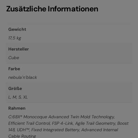
Zusätzliche Informationen
Gewicht
17,5 kg
Hersteller
Cube
Farbe
nebula´n´black
Größe
L
,
M
,
S
,
XL
Rahmen
C:68X® Monocoque Advanced Twin Mold Technology,
Efficient Trail Control, FSP 4-Link, Agile Trail Geometry, Boost
148, UDH™, Fixed Integrated Battery, Advanced Internal
Cable Routing