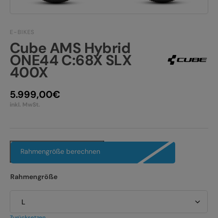
JOBS
E-BIKE FULLY
KONTAKT
E-BIKES
E-BIKE HARDTAIL
Cube AMS Hybrid
PRODUKTRÜCKRUFE
ONE44 C:68X SLX
E-BIKE TOUR
400X
Alle entdecken
5.999,00
€
inkl. MwSt.
Rahmengröße berechnen
Alle entdecken
Rahmengröße
Zurücksetzen