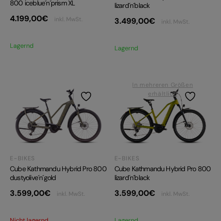
800 iceblue´n´prism XL
lizard´n´black
4.199,00
€
inkl. MwSt.
3.499,00
€
inkl. MwSt.
Lagernd
Lagernd
In mehreren Größen
erhältlich
E-BIKES
E-BIKES
Cube Kathmandu Hybrid Pro 800
Cube Kathmandu Hybrid Pro 800
dustyolive´n´gold
lizard´n´black
3.599,00
€
3.599,00
€
inkl. MwSt.
inkl. MwSt.
Nicht lagernd
Lagernd