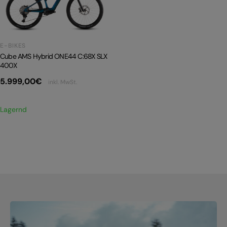
PRODUKTRÜCKRUFE
E-BIKE TOUR
E-BIKES
Alle entdecken
Cube AMS Hybrid ONE44 C:68X SLX
400X
5.999,00
€
inkl. MwSt.
Lagernd
Alle entdecken