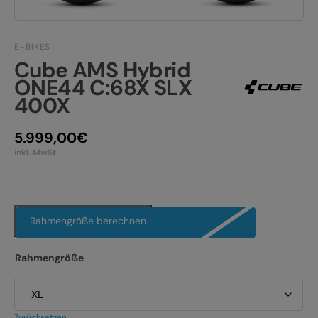
JOBS
E-BIKE FULLY
KONTAKT
E-BIKES
E-BIKE HARDTAIL
Cube AMS Hybrid
PRODUKTRÜCKRUFE
ONE44 C:68X SLX
E-BIKE TOUR
400X
Alle entdecken
5.999,00
€
inkl. MwSt.
Rahmengröße berechnen
Alle entdecken
Rahmengröße
Zurücksetzen