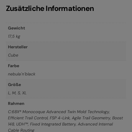
Zusätzliche Informationen
Gewicht
17,5 kg
Hersteller
Cube
Farbe
nebula´n´black
Größe
L
,
M
,
S
,
XL
Rahmen
C:68X® Monocoque Advanced Twin Mold Technology,
Efficient Trail Control, FSP 4-Link, Agile Trail Geometry, Boost
148, UDH™, Fixed Integrated Battery, Advanced Internal
Cable Routing