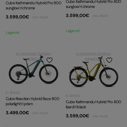
Cube Kathmandu Hybrid Pro 800
Cube Kathmandu Hybrid Pro 800
sunglow´n´chrome
sunglow´n´chrome
3.599,00
€
inkl. MwSt.
3.599,00
€
inkl. MwSt.
Lagernd
Lagernd
In mehreren Größen
In mehreren Größen
erhältlich
erhältlich
E-BIKES
E-BIKES
Cube Reaction Hybrid Race 800
Cube Kathmandu Hybrid Pro 800
polarlight´n´prism
lizard´n´black
3.499,00
€
inkl. MwSt.
3.599,00
€
inkl. MwSt.