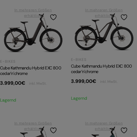
In mehreren Größen
In mehreren Größen
PRODUKTRÜCKRUFE
E-BIKE TOUR
erhältlich
erhältlich
Alle entdecken
E-BIKES
E-BIKES
Cube Kathmandu Hybrid EXC 800
Cube Kathmandu Hybrid EXC 800
cedar´n´chrome
Alle entdecken
cedar´n´chrome
3.999,00
€
inkl. MwSt.
3.999,00
€
inkl. MwSt.
Lagernd
Lagernd
In mehreren Größen
In mehreren Größen
erhältlich
erhältlich