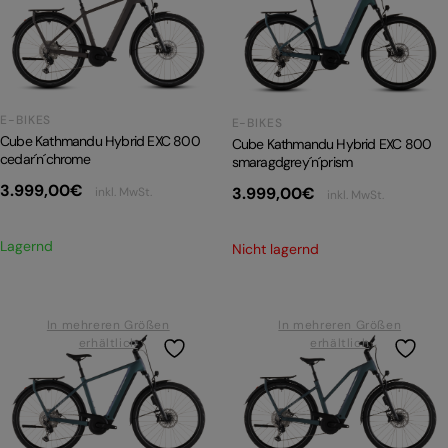
E-BIKES
E-BIKES
Cube Kathmandu Hybrid EXC 800
Cube Kathmandu Hybrid EXC 800
cedar´n´chrome
smaragdgrey´n´prism
3.999,00
€
3.999,00
€
inkl. MwSt.
inkl. MwSt.
Lagernd
Nicht lagernd
In mehreren Größen
In mehreren Größen
erhältlich
erhältlich