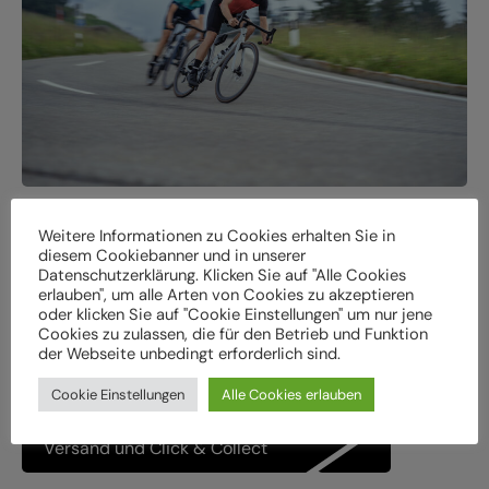
Weitere Informationen zu Cookies erhalten Sie in
Online Bike finden.
diesem Cookiebanner und in unserer
Datenschutzerklärung. Klicken Sie auf "Alle Cookies
Bei uns im Store abholen.
erlauben", um alle Arten von Cookies zu akzeptieren
oder klicken Sie auf "Cookie Einstellungen" um nur jene
Cookies zu zulassen, die für den Betrieb und Funktion
In unserem cube-store findest du auf 2 Stockwerken
der Webseite unbedingt erforderlich sind.
garantiert das perfekte Bike!
Cookie Einstellungen
Alle Cookies erlauben
Versand und Click & Collect