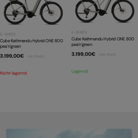
PRODUKTRÜCKRUFE
E-BIKE TOUR
Alle entdecken
E-BIKES
E-BIKES
Cube Kathmandu Hybrid ONE 800
Cube Kathmandu Hybrid ONE 800
pea´n´green
pea´n´green
3.199,00
€
inkl. MwSt.
3.199,00
€
inkl. MwSt.
Lagernd
Nicht lagernd
Alle entdecken