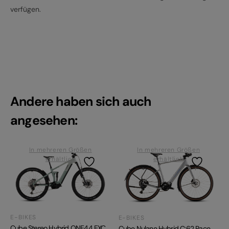
verfügen.
Andere haben sich auch
angesehen:
In mehreren Größen
In mehreren Größen
erhältlich
erhältlich
E-BIKES
E-BIKES
Cube Stereo Hybrid ONE44 EXC
Cube Nulane Hybrid C:62 Race