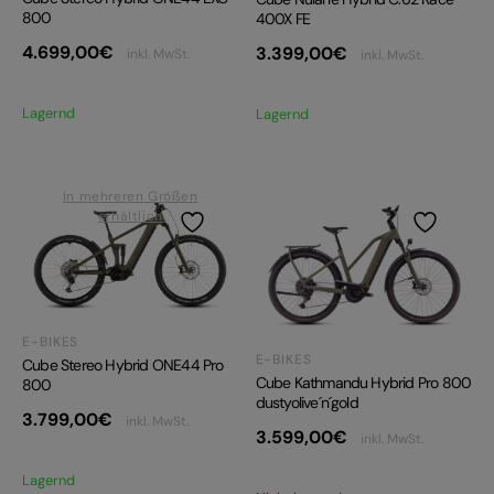
800
400X FE
4.699,00
€
3.399,00
€
inkl. MwSt.
inkl. MwSt.
Lagernd
Lagernd
In mehreren Größen
erhältlich
E-BIKES
E-BIKES
Cube Stereo Hybrid ONE44 Pro
Cube Kathmandu Hybrid Pro 800
800
dustyolive´n´gold
3.799,00
€
inkl. MwSt.
3.599,00
€
inkl. MwSt.
Lagernd