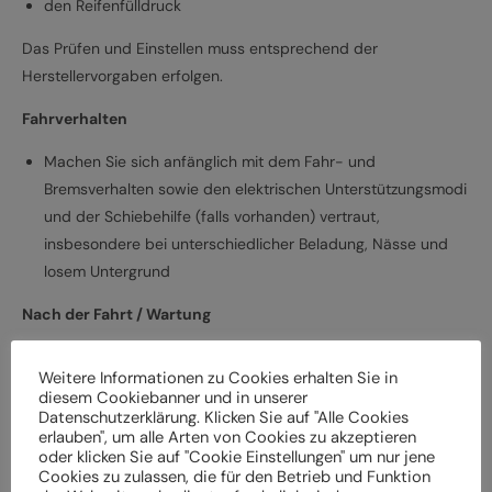
den Reifenfülldruck
Das Prüfen und Einstellen muss entsprechend der
Herstellervorgaben erfolgen.
Fahrverhalten
Machen Sie sich anfänglich mit dem Fahr- und
Bremsverhalten sowie den elektrischen Unterstützungsmodi
und der Schiebehilfe (falls vorhanden) vertraut,
insbesondere bei unterschiedlicher Beladung, Nässe und
losem Untergrund
Nach der Fahrt / Wartung
Bei Schäden und Funktionsstörungen muss das
Weitere Informationen zu Cookies erhalten Sie in
Elektrofahrrad vor der weiteren Verwendung durch einen
diesem Cookiebanner und in unserer
Fachbetrieb überprüft werden
Datenschutzerklärung. Klicken Sie auf "Alle Cookies
erlauben", um alle Arten von Cookies zu akzeptieren
Lassen Sie das Elektrofahrrad entsprechend den
oder klicken Sie auf "Cookie Einstellungen" um nur jene
Herstellervorgaben regelmäßig von einem Fachbetrieb
Cookies zu zulassen, die für den Betrieb und Funktion