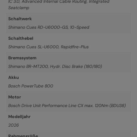
IC 3.0, Advanced Internal Cable Routing, Integrated
Seatclamp
Schaltwerk
Shimano Cues RD-U6000-GS, 10-Speed
Schalthebel
Shimano Cues SL-U6000, Rapidfire-Plus
Bremssystem
Shimano BR-MT200, Hydr. Disc Brake (180/180)
Akku
Bosch PowerTube 800
Motor
Bosch Drive Unit Performance Line CX max. 120Nm (BDU38)
Modelljahr
2026
Rahmengröße