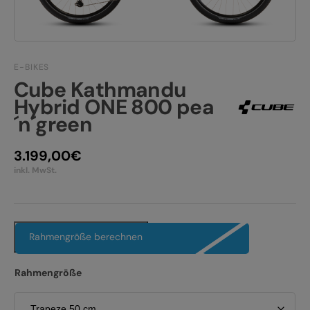
JOBS
E-BIKE FULLY
KONTAKT
E-BIKE HARDTAIL
E-BIKES
PRODUKTRÜCKRUFE
E-BIKE TOUR
Cube Kathmandu
Hybrid ONE 800 pea
Alle entdecken
´n´green
3.199,00
€
inkl. MwSt.
Alle entdecken
Rahmengröße berechnen
Rahmengröße