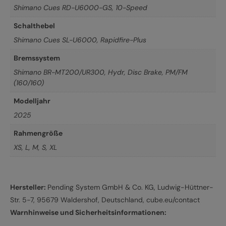
Shimano Cues RD-U6000-GS, 10-Speed
Schalthebel
Shimano Cues SL-U6000, Rapidfire-Plus
Bremssystem
Shimano BR-MT200/UR300, Hydr, Disc Brake, PM/FM
(160/160)
Modelljahr
2025
Rahmengröße
XS
,
L
,
M
,
S
,
XL
Hersteller:
Pending System GmbH & Co. KG, Ludwig-Hüttner-
Str. 5-7, 95679 Waldershof, Deutschland, cube.eu/contact
Warnhinweise und Sicherheitsinformationen: