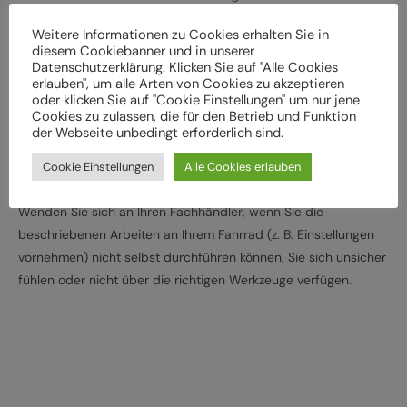
der weiteren Verwendung durch einen Fachbetrieb
Weitere Informationen zu Cookies erhalten Sie in
überprüft werden
diesem Cookiebanner und in unserer
Lassen Sie das Fahrrad entsprechend den
Datenschutzerklärung. Klicken Sie auf "Alle Cookies
erlauben", um alle Arten von Cookies zu akzeptieren
Herstellervorgaben regelmäßig von einem Fachbetrieb
oder klicken Sie auf "Cookie Einstellungen" um nur jene
überprüfen und warten, um Gefährdungen, z. B.
Cookies zu zulassen, die für den Betrieb und Funktion
verschleißbedingt, zu vermeiden
der Webseite unbedingt erforderlich sind.
Halten Sie die angegebenen Drehmomente (Nm) für die
Cookie Einstellungen
Alle Cookies erlauben
Montage von Bauteilen ein
Wenden Sie sich an Ihren Fachhändler, wenn Sie die
beschriebenen Arbeiten an Ihrem Fahrrad (z. B. Einstellungen
vornehmen) nicht selbst durchführen können, Sie sich unsicher
fühlen oder nicht über die richtigen Werkzeuge verfügen.