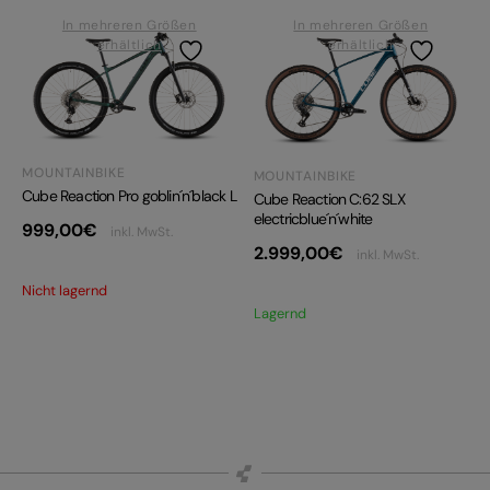
In mehreren Größen
In mehreren Größen
erhältlich
erhältlich
MOUNTAINBIKE
MOUNTAINBIKE
Cube Reaction Pro goblin´n´black L
Cube Reaction C:62 SLX
electricblue´n´white
999,00
€
inkl. MwSt.
2.999,00
€
inkl. MwSt.
Nicht lagernd
Lagernd