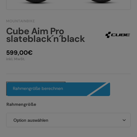
JOBS
E-BIKE FULLY
KONTAKT
MOUNTAINBIKE
E-BIKE HARDTAIL
Cube Aim Pro
PRODUKTRÜCKRUFE
slateblack´n´black
E-BIKE TOUR
Alle entdecken
599,00
€
inkl. MwSt.
Rahmengröße berechnen
Alle entdecken
Rahmengröße