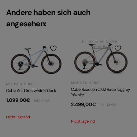
Andere haben sich auch
angesehen:
In mehreren Größen
erhältlich
MOUNTAINBIKE
MOUNTAINBIKE
Cube Reaction C:62 Race foggrey
Cube Acid frostwhite´n´black
´n´white
1.099,00
€
inkl. MwSt.
2.499,00
€
inkl. MwSt.
Nicht lagernd
Nicht lagernd