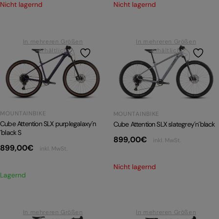
Nicht lagernd
Nicht lagernd
In mehreren Größen
In mehreren Größen
erhältlich
erhältlich
MOUNTAINBIKE
MOUNTAINBIKE
Cube Attention SLX purplegalaxy´n
Cube Attention SLX slategrey´n´black
´black S
899,00
€
inkl. MwSt.
899,00
€
inkl. MwSt.
Nicht lagernd
Lagernd
In mehreren Größen
In mehreren Größen