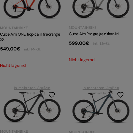
PRODUKTRÜCKRUFE
E-BIKE TOUR
Alle entdecken
MOUNTAINBIKE
MOUNTAINBIKE
Cube Aim Pro greige´n´titan M
Cube Aim ONE tropical´n´fireorange
XS
599,00
€
inkl. MwSt.
549,00
€
inkl. MwSt.
Nicht lagernd
Nicht lagernd
Alle entdecken
In mehreren Größen
In mehreren Größen
erhältlich
erhältlich
MOUNTAINBIKE
MOUNTAINBIKE