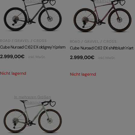
erhältlich
erhältlich
ROAD / GRAVEL / CROSS
ROAD / GRAVEL / CROSS
Cube Nuroad C:62 EX oldgrey´n´prism
Cube Nuroad C:62 EX shiftblush´n´art
2.999,00
€
2.999,00
€
inkl. MwSt.
inkl. MwSt.
Nicht lagernd
Nicht lagernd
In mehreren Größen
erhältlich