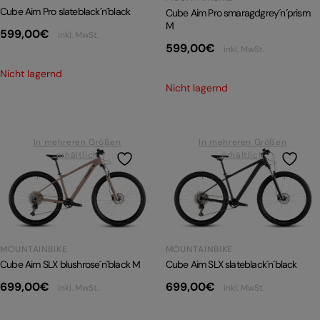
Cube Aim Pro slateblack´n´black
Cube Aim Pro smaragdgrey´n´prism
M
599,00
€
inkl. MwSt.
599,00
€
inkl. MwSt.
Nicht lagernd
Nicht lagernd
In mehreren Größen
In mehreren Größen
erhältlich
erhältlich
MOUNTAINBIKE
MOUNTAINBIKE
Cube Aim SLX blushrose´n´black M
Cube Aim SLX slateblack´n´black
699,00
€
699,00
€
inkl. MwSt.
inkl. MwSt.