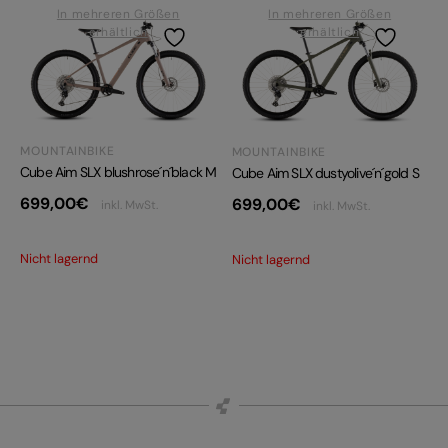
In mehreren Größen
In mehreren Größen
erhältlich
erhältlich
MOUNTAINBIKE
MOUNTAINBIKE
Cube Aim SLX blushrose´n´black M
Cube Aim SLX dustyolive´n´gold S
699,00
€
699,00
€
inkl. MwSt.
inkl. MwSt.
Nicht lagernd
Nicht lagernd