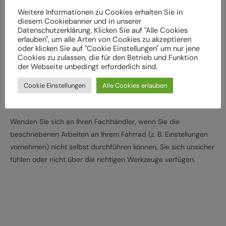
Bei Schäden und Funktionsstörungen muss das Fahrrad vor
Weitere Informationen zu Cookies erhalten Sie in
der weiteren Verwendung durch einen Fachbetrieb
diesem Cookiebanner und in unserer
überprüft werden
Datenschutzerklärung. Klicken Sie auf "Alle Cookies
Lassen Sie das Fahrrad entsprechend den
erlauben", um alle Arten von Cookies zu akzeptieren
oder klicken Sie auf "Cookie Einstellungen" um nur jene
Herstellervorgaben regelmäßig von einem Fachbetrieb
Cookies zu zulassen, die für den Betrieb und Funktion
überprüfen und warten, um Gefährdungen, z. B.
der Webseite unbedingt erforderlich sind.
verschleißbedingt, zu vermeiden
Cookie Einstellungen
Alle Cookies erlauben
Halten Sie die angegebenen Drehmomente (Nm) für die
Montage von Bauteilen ein
Wenden Sie sich an Ihren Fachhändler, wenn Sie die
beschriebenen Arbeiten an Ihrem Fahrrad (z. B. Einstellungen
vornehmen) nicht selbst durchführen können, Sie sich unsicher
fühlen oder nicht über die richtigen Werkzeuge verfügen.