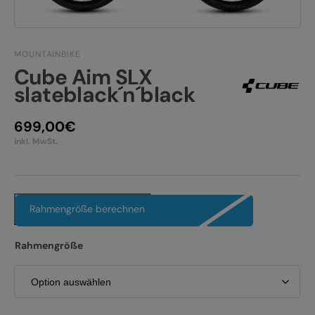
JOBS
E-BIKE FULLY
KONTAKT
E-BIKE HARDTAIL
MOUNTAINBIKE
Cube Aim SLX
PRODUKTRÜCKRUFE
E-BIKE TOUR
slateblack´n´black
Alle entdecken
699,00
€
inkl. MwSt.
Rahmengröße berechnen
Alle entdecken
Rahmengröße