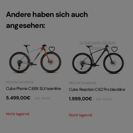
Andere haben sich auch
angesehen:
In mehreren Größen
erhältlich
MOUNTAINBIKE
MOUNTAINBIKE
Cube Phenix C:68X SLX teamline
Cube Reaction C:62 Pro blackline
5.499,00
€
1.999,00
€
inkl. MwSt.
inkl. MwSt.
Nicht lagernd
Nicht lagernd