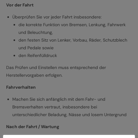
Vor der Fahrt
Überprüfen Sie vor jeder Fahrt insbesondere:
die korrekte Funktion von Bremsen, Lenkung, Fahrwerk
und Beleuchtung,
den festen Sitz von Lenker, Vorbau, Räder, Schutzblech
und Pedale sowie
den Reifenfülldruck
Das Prüfen und Einstellen muss entsprechend der
Herstellervorgaben erfolgen.
Fahrverhalten
Machen Sie sich anfänglich mit dem Fahr- und
Bremsverhalten vertraut, insbesondere bei
unterschiedlicher Beladung, Nässe und losem Untergrund
Nach der Fahrt / Wartung