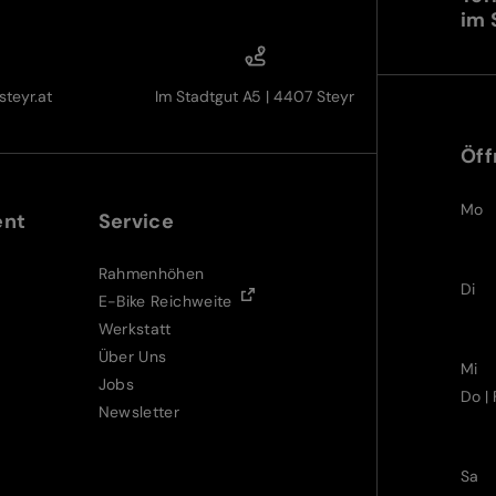
im 
teyr.at
Im Stadtgut A5 | 4407 Steyr
Öff
Mo
ent
Service
Rahmenhöhen
Di
E-Bike Reichweite
Werkstatt
Über Uns
Mi
Jobs
Do | 
Newsletter
Sa