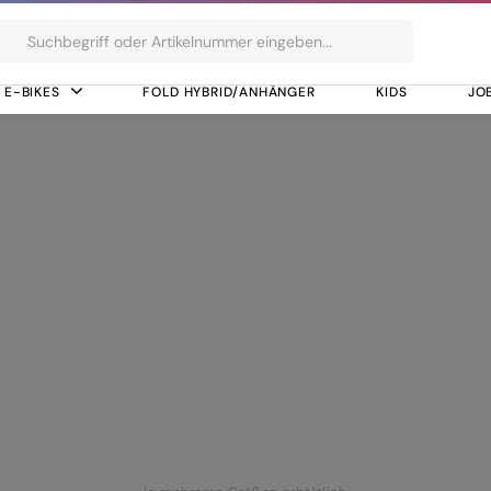
ts
E-BIKES
FOLD HYBRID/ANHÄNGER
KIDS
JO
6100-SGS, ShadowPlus, 12-Speed
 RD-M6100-SGS, Sh