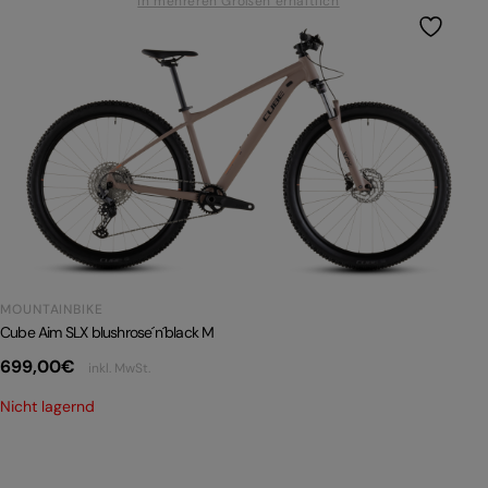
In mehreren Größen erhältlich
MOUNTAINBIKE
Cube Aim SLX blushrose´n´black M
699,00
€
inkl. MwSt.
Nicht lagernd