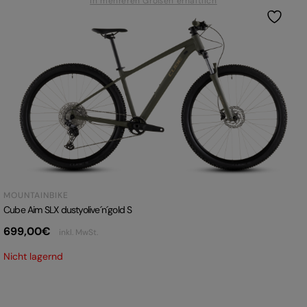
In mehreren Größen erhältlich
MOUNTAINBIKE
Cube Aim SLX dustyolive´n´gold S
699,00
€
inkl. MwSt.
Nicht lagernd