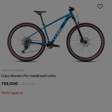
MOUNTAINBIKE
Cube Attention Pro metallicteal´n´white
799,00
€
inkl. MwSt.
Nicht lagernd