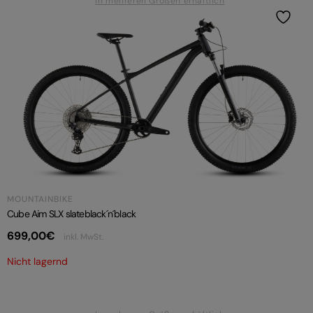
In mehreren Größen erhältlich
MOUNTAINBIKE
Cube Aim SLX slateblack´n´black
699,00
€
inkl. MwSt.
Nicht lagernd