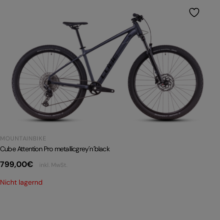
MOUNTAINBIKE
Cube Attention Pro metallicgrey´n´black
799,00
€
inkl. MwSt.
Nicht lagernd