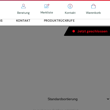
Merkliste
Kontakt
Beratung
Warenkorb
BS
KONTAKT
PRODUKTRÜCKRUFE
Jetzt geschlossen
adowPlus, 12-
Alle entdecken
Alle entdecken