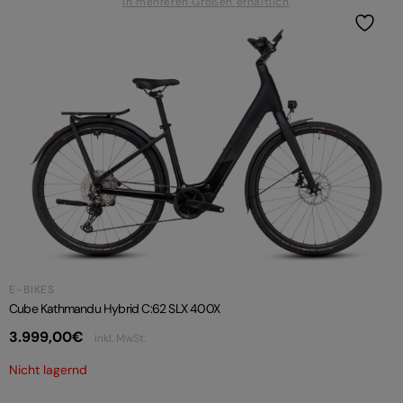
In mehreren Größen erhältlich
E-BIKES
Cube Kathmandu Hybrid C:62 SLX 400X
3.999,00
€
inkl. MwSt.
Nicht lagernd