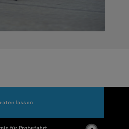
raten lassen
min für Probefahrt