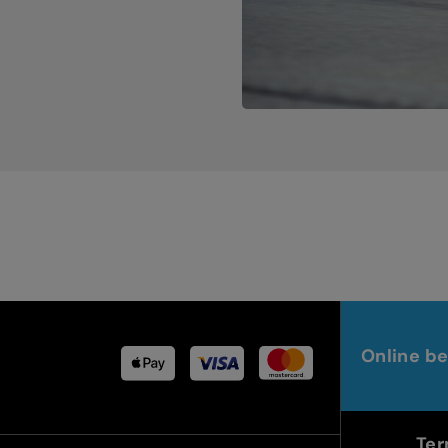
Online be
Ter