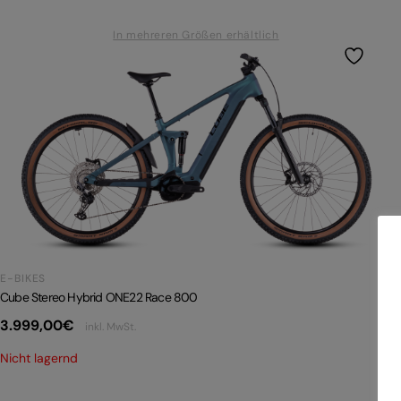
In mehreren Größen erhältlich
E-BIKES
Cube Stereo Hybrid ONE22 Race 800
3.999,00
€
inkl. MwSt.
Nicht lagernd