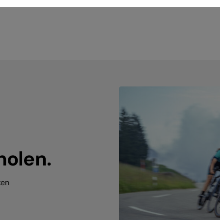
holen.
ken