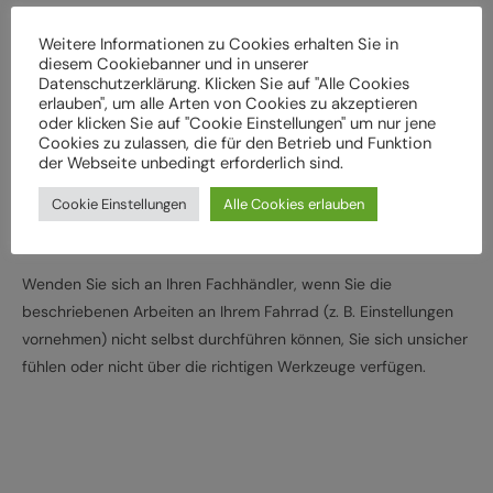
Bei Schäden und Funktionsstörungen muss das Fahrrad vor
Weitere Informationen zu Cookies erhalten Sie in
der weiteren Verwendung durch einen Fachbetrieb
diesem Cookiebanner und in unserer
überprüft werden
Datenschutzerklärung. Klicken Sie auf "Alle Cookies
erlauben", um alle Arten von Cookies zu akzeptieren
Lassen Sie das Fahrrad entsprechend den
oder klicken Sie auf "Cookie Einstellungen" um nur jene
Herstellervorgaben regelmäßig von einem Fachbetrieb
Cookies zu zulassen, die für den Betrieb und Funktion
überprüfen und warten, um Gefährdungen, z. B.
der Webseite unbedingt erforderlich sind.
verschleißbedingt, zu vermeiden
Cookie Einstellungen
Alle Cookies erlauben
Halten Sie die angegebenen Drehmomente (Nm) für die
Montage von Bauteilen ein
Wenden Sie sich an Ihren Fachhändler, wenn Sie die
beschriebenen Arbeiten an Ihrem Fahrrad (z. B. Einstellungen
vornehmen) nicht selbst durchführen können, Sie sich unsicher
fühlen oder nicht über die richtigen Werkzeuge verfügen.