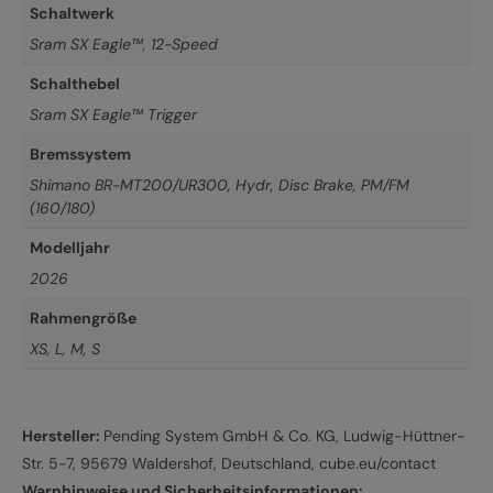
Schaltwerk
Sram SX Eagle™, 12-Speed
Schalthebel
Sram SX Eagle™ Trigger
Bremssystem
Shimano BR-MT200/UR300, Hydr, Disc Brake, PM/FM
(160/180)
Modelljahr
2026
Rahmengröße
XS
,
L
,
M
,
S
Hersteller:
Pending System GmbH & Co. KG, Ludwig-Hüttner-
Str. 5-7, 95679 Waldershof, Deutschland, cube.eu/contact
Warnhinweise und Sicherheitsinformationen: