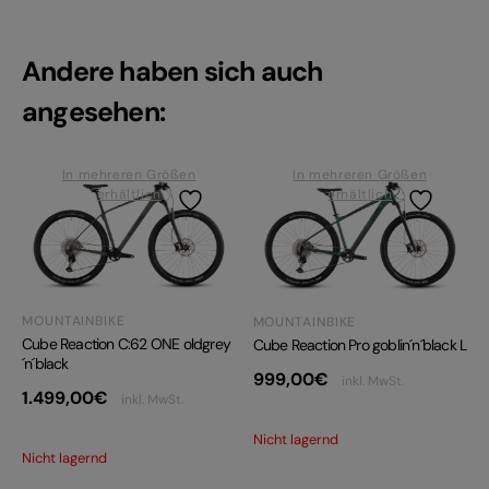
Andere haben sich auch
angesehen:
In mehreren Größen
In mehreren Größen
erhältlich
erhältlich
MOUNTAINBIKE
MOUNTAINBIKE
Cube Reaction C:62 ONE oldgrey
Cube Reaction Pro goblin´n´black L
´n´black
999,00
€
inkl. MwSt.
1.499,00
€
inkl. MwSt.
Nicht lagernd
Nicht lagernd