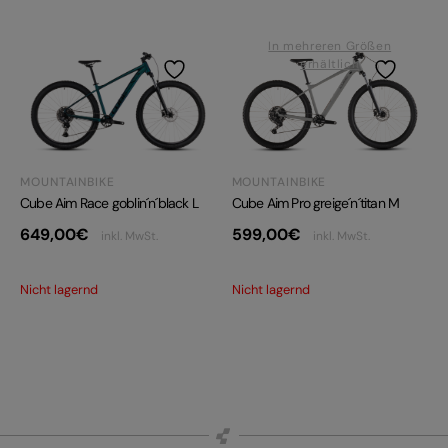
In mehreren Größen
erhältlich
MOUNTAINBIKE
MOUNTAINBIKE
Cube Aim Pro greige´n´titan M
Cube Aim Race goblin´n´black L
599,00
€
649,00
€
inkl. MwSt.
inkl. MwSt.
Nicht lagernd
Nicht lagernd