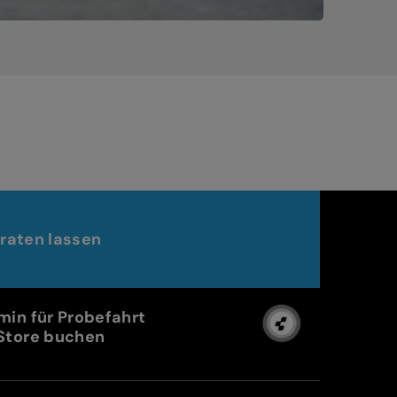
raten lassen
min für Probefahrt
Store buchen