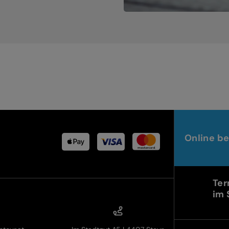
Online be
Ter
im 