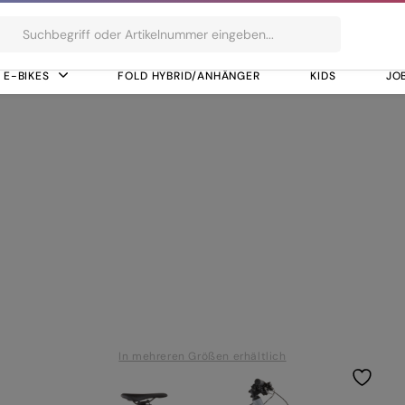
ts
E-BIKES
FOLD HYBRID/ANHÄNGER
KIDS
JO
Speed
, 12-Speed
In mehreren Größen erhältlich