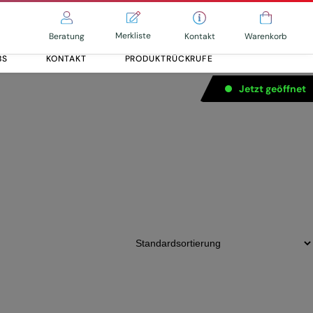
Merkliste
Kontakt
Beratung
Warenkorb
BS
KONTAKT
PRODUKTRÜCKRUFE
Jetzt geöffnet
Alle entdecken
Alle entdecken