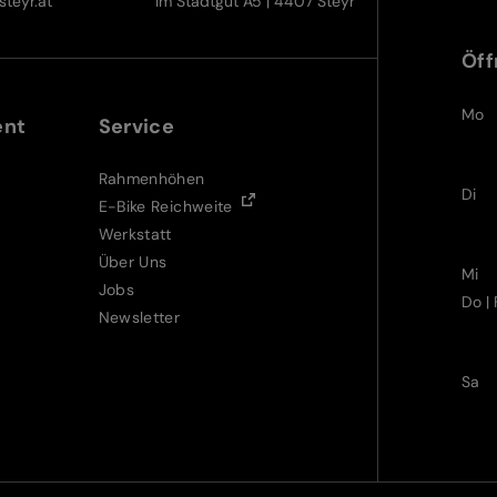
teyr.at
Im Stadtgut A5 | 4407 Steyr
Öff
Mo
ent
Service
Rahmenhöhen
Di
E-Bike Reichweite
Werkstatt
Über Uns
Mi
Jobs
Do | 
Newsletter
Sa