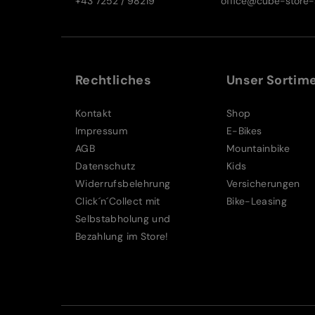
+43 7252 / 98219
office@cube-store-s
Rechtliches
Unser Sortim
Kontakt
Shop
Impressum
E-Bikes
AGB
Mountainbike
Datenschutz
Kids
Widerrufsbelehrung
Versicherungen
Click´n´Collect mit
Bike-Leasing
Selbstabholung und
Bezahlung im Store!