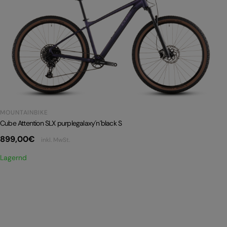
MOUNTAINBIKE
Cube Attention SLX purplegalaxy´n´black S
899,00
€
inkl. MwSt.
Lagernd