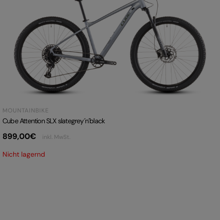
MOUNTAINBIKE
Cube Attention SLX slategrey´n´black
899,00
€
inkl. MwSt.
Nicht lagernd