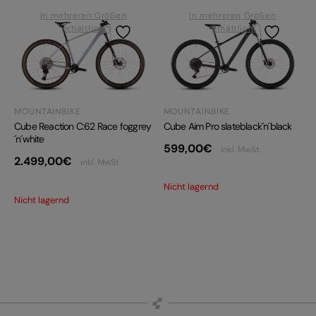
In mehreren Größen
In mehreren Größen
erhältlich
erhältlich
MOUNTAINBIKE
MOUNTAINBIKE
Cube Aim Pro slateblack´n´black
Cube Reaction C:62 Race foggrey
´n´white
599,00
€
inkl. MwSt.
2.499,00
€
inkl. MwSt.
Nicht lagernd
Nicht lagernd