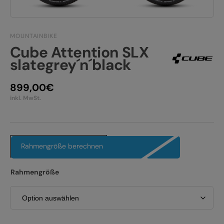
JOBS
E-BIKE FULLY
KONTAKT
E-BIKE HARDTAIL
MOUNTAINBIKE
Cube Attention SLX
PRODUKTRÜCKRUFE
E-BIKE TOUR
slategrey´n´black
Alle entdecken
899,00
€
inkl. MwSt.
Rahmengröße berechnen
Alle entdecken
Rahmengröße