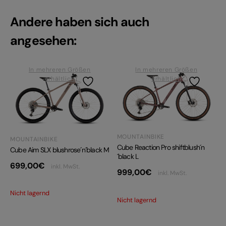
Andere haben sich auch
angesehen:
In mehreren Größen
In mehreren Größen
erhältlich
erhältlich
MOUNTAINBIKE
MOUNTAINBIKE
Cube Reaction Pro shiftblush´n
Cube Aim SLX blushrose´n´black M
´black L
699,00
€
inkl. MwSt.
999,00
€
inkl. MwSt.
Nicht lagernd
Nicht lagernd