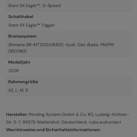
Sram SX Eagle™, 12-Speed
Schalthebel
Sram SX Eagle™ Trigger
Bremssystem
Shimano BR-MT200/UR300, Hydr, Disc Brake, PM/FM
(160/180)
Modelljahr
2026
Rahmengröße
XS
,
L
,
M
,
S
Hersteller:
Pending System GmbH & Co. KG, Ludwig-Hüttner-
Str. 5-7, 95679 Waldershof, Deutschland, cube.eu/contact
Warnhinweise und Sicherheitsinformationen: