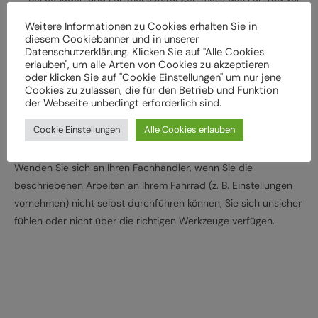
der weiteren Verwendung durch einen Fachbetrieb
Weitere Informationen zu Cookies erhalten Sie in
überprüft werden
diesem Cookiebanner und in unserer
Datenschutzerklärung. Klicken Sie auf "Alle Cookies
Lassen Sie das Fahrrad entsprechend den
erlauben", um alle Arten von Cookies zu akzeptieren
Herstellervorgaben regelmäßig von einem Fachbetrieb
oder klicken Sie auf "Cookie Einstellungen" um nur jene
überprüfen und warten, um Gefährdungen, z. B.
Cookies zu zulassen, die für den Betrieb und Funktion
der Webseite unbedingt erforderlich sind.
verschleißbedingt, zu vermeiden
Halten Sie die angegebenen Drehmomente (Nm) für die
Cookie Einstellungen
Alle Cookies erlauben
Montage von Bauteilen ein
Wenden Sie sich an Ihren Fachhändler, wenn Sie die
beschriebenen Arbeiten an Ihrem Fahrrad (z. B. Einstellungen
vornehmen) nicht selbst durchführen können, Sie sich unsicher
fühlen oder nicht über die richtigen Werkzeuge verfügen.