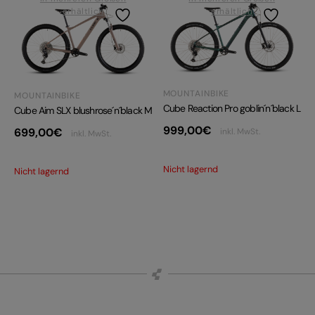
erhältlich
erhältlich
MOUNTAINBIKE
MOUNTAINBIKE
Cube Reaction Pro goblin´n´black L
Cube Aim SLX blushrose´n´black M
999,00
€
699,00
€
inkl. MwSt.
inkl. MwSt.
Nicht lagernd
Nicht lagernd