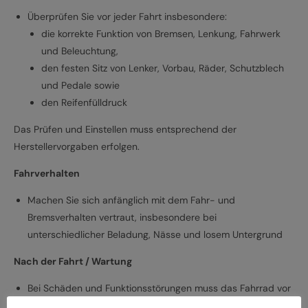
Überprüfen Sie vor jeder Fahrt insbesondere:
die korrekte Funktion von Bremsen, Lenkung, Fahrwerk
und Beleuchtung,
den festen Sitz von Lenker, Vorbau, Räder, Schutzblech
und Pedale sowie
den Reifenfülldruck
Das Prüfen und Einstellen muss entsprechend der
Herstellervorgaben erfolgen.
Fahrverhalten
Machen Sie sich anfänglich mit dem Fahr- und
Bremsverhalten vertraut, insbesondere bei
unterschiedlicher Beladung, Nässe und losem Untergrund
Nach der Fahrt / Wartung
Bei Schäden und Funktionsstörungen muss das Fahrrad vor
der weiteren Verwendung durch einen Fachbetrieb