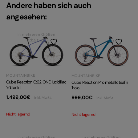
Andere haben sich auch
angesehen:
In mehreren Größen
erhältlich
MOUNTAINBIKE
MOUNTAINBIKE
Cube Reaction C:62 ONE lucidlilac
Cube Reaction Pro metallicteal´n
´n´black L
´holo
1.499,00
€
999,00
€
inkl. MwSt.
inkl. MwSt.
Nicht lagernd
Nicht lagernd
In mehreren Größen
In mehreren Größen