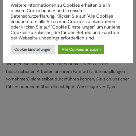
Weitere Informationen zu Cookies erhalten Sie in
überprüft werden
diesem Cookiebanner und in unserer
Lassen Sie das Fahrrad entsprechend den
Datenschutzerklärung. Klicken Sie auf "Alle Cookies
erlauben", um alle Arten von Cookies zu akzeptieren
Herstellervorgaben regelmäßig von einem Fachbetrieb
oder klicken Sie auf "Cookie Einstellungen" um nur jene
überprüfen und warten, um Gefährdungen, z. B.
Cookies zu zulassen, die für den Betrieb und Funktion
verschleißbedingt, zu vermeiden
der Webseite unbedingt erforderlich sind.
Halten Sie die angegebenen Drehmomente (Nm) für die
Cookie Einstellungen
Alle Cookies erlauben
Montage von Bauteilen ein
Wenden Sie sich an Ihren Fachhändler, wenn Sie die
beschriebenen Arbeiten an Ihrem Fahrrad (z. B. Einstellungen
vornehmen) nicht selbst durchführen können, Sie sich unsicher
fühlen oder nicht über die richtigen Werkzeuge verfügen.