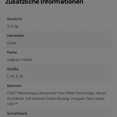
Zusätzliche Informationen
Gewicht
12,5 kg
Hersteller
Cube
Farbe
oldgrey´n´black
Größe
L
,
M
,
S
,
XL
Rahmen
C:62® Monocoque Advanced Twin Mold Technology, Boost
12x148mm, Full Internal Cable Routing, Dropper Post ready,
UDH™
Schaltwerk