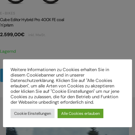
E-BIKES
Cube Editor Hybrid Pro 400X FE coal
´n´prism
2.599,00
€
inkl. MwSt.
Lagernd
Weitere Informationen zu Cookies erhalten Sie in
diesem Cookiebanner und in unserer
Mehr Produkte anzeigen
Datenschutzerklärung. Klicken Sie auf "Alle Cookies
erlauben", um alle Arten von Cookies zu akzeptieren
oder klicken Sie auf "Cookie Einstellungen" um nur jene
Cookies zu zulassen, die für den Betrieb und Funktion
der Webseite unbedingt erforderlich sind.
Cookie Einstellungen
Alle Cookies erlauben