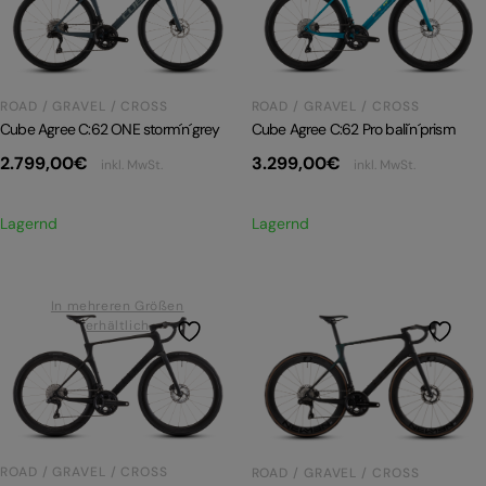
PRODUKTRÜCKRUFE
E-BIKE TOUR
Alle entdecken
ROAD / GRAVEL / CROSS
ROAD / GRAVEL / CROSS
Cube Agree C:62 Pro bali´n´prism
Cube Agree C:62 ONE storm´n´grey
3.299,00
€
2.799,00
€
inkl. MwSt.
inkl. MwSt.
Lagernd
Lagernd
Alle entdecken
In mehreren Größen
erhältlich
ROAD / GRAVEL / CROSS
ROAD / GRAVEL / CROSS