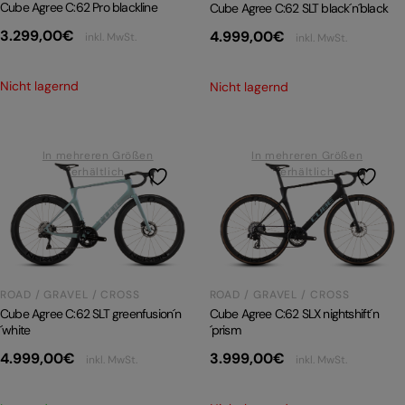
Cube Agree C:62 Pro blackline
Cube Agree C:62 SLT black´n´black
3.299,00
€
4.999,00
€
inkl. MwSt.
inkl. MwSt.
Nicht lagernd
Nicht lagernd
In mehreren Größen
In mehreren Größen
erhältlich
erhältlich
ROAD / GRAVEL / CROSS
ROAD / GRAVEL / CROSS
Cube Agree C:62 SLX nightshift´n
Cube Agree C:62 SLT greenfusion´n
´prism
´white
3.999,00
€
4.999,00
€
inkl. MwSt.
inkl. MwSt.