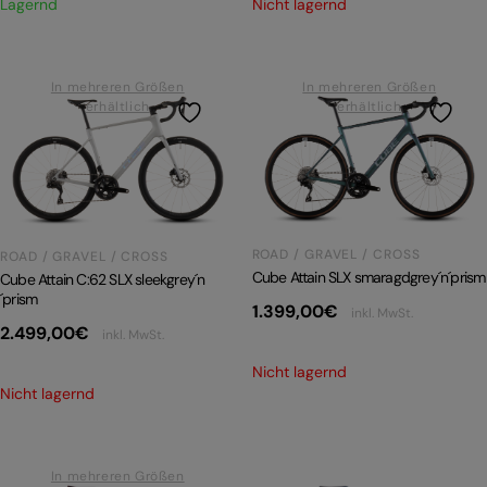
Nicht lagernd
Lagernd
In mehreren Größen
In mehreren Größen
erhältlich
erhältlich
ROAD / GRAVEL / CROSS
ROAD / GRAVEL / CROSS
Cube Attain SLX smaragdgrey´n´prism
Cube Attain C:62 SLX sleekgrey´n
´prism
1.399,00
€
inkl. MwSt.
2.499,00
€
inkl. MwSt.
Nicht lagernd
Nicht lagernd
In mehreren Größen