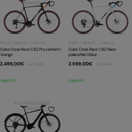
erhältlich
ROAD / GRAVEL / CROSS
ROAD / GRAVEL / CROSS
Cube Cross Race C:62 Race
Cube Cross Race C:62 Pro carbon´n
polarwhite´n´blue
´orange
2.599,00
€
2.499,00
€
inkl. MwSt.
inkl. MwSt.
Lagernd
Lagernd
In mehreren Größen
erhältlich