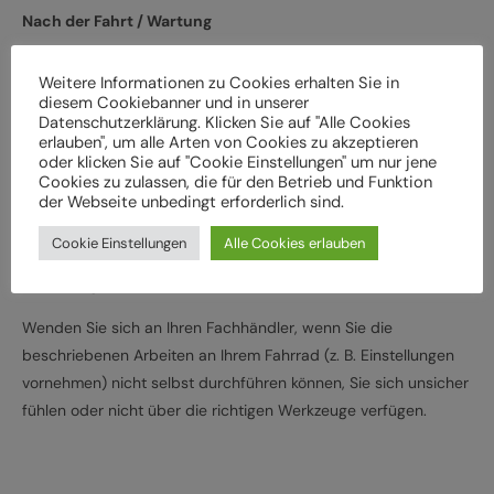
Nach der Fahrt / Wartung
Bei Schäden und Funktionsstörungen muss das Fahrrad vor
Weitere Informationen zu Cookies erhalten Sie in
der weiteren Verwendung durch einen Fachbetrieb
diesem Cookiebanner und in unserer
überprüft werden
Datenschutzerklärung. Klicken Sie auf "Alle Cookies
erlauben", um alle Arten von Cookies zu akzeptieren
Lassen Sie das Fahrrad entsprechend den
oder klicken Sie auf "Cookie Einstellungen" um nur jene
Herstellervorgaben regelmäßig von einem Fachbetrieb
Cookies zu zulassen, die für den Betrieb und Funktion
der Webseite unbedingt erforderlich sind.
überprüfen und warten, um Gefährdungen, z. B.
verschleißbedingt, zu vermeiden
Cookie Einstellungen
Alle Cookies erlauben
Halten Sie die angegebenen Drehmomente (Nm) für die
Montage von Bauteilen ein
Wenden Sie sich an Ihren Fachhändler, wenn Sie die
beschriebenen Arbeiten an Ihrem Fahrrad (z. B. Einstellungen
vornehmen) nicht selbst durchführen können, Sie sich unsicher
fühlen oder nicht über die richtigen Werkzeuge verfügen.