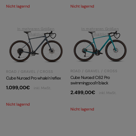
Nicht lagernd
Nicht lagernd
In mehreren Größen
In mehreren Größen
erhältlich
erhältlich
ROAD / GRAVEL / CROSS
ROAD / GRAVEL / CROSS
Cube Nuroad C:62 Pro
Cube Nuroad Pro whale´n´reflex
swimmingpool´n´black
1.099,00
€
inkl. MwSt.
2.499,00
€
inkl. MwSt.
Nicht lagernd
Nicht lagernd