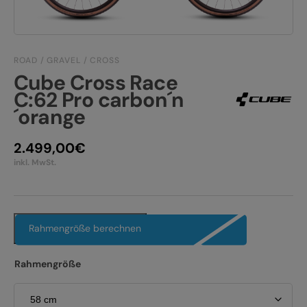
JOBS
E-BIKE FULLY
KONTAKT
E-BIKE HARDTAIL
ROAD / GRAVEL / CROSS
Cube Cross Race
PRODUKTRÜCKRUFE
E-BIKE TOUR
C:62 Pro carbon´n
´orange
Alle entdecken
2.499,00
€
inkl. MwSt.
Alle entdecken
Rahmengröße berechnen
Rahmengröße