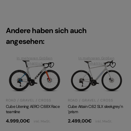
Andere haben sich auch
angesehen:
In mehreren Größen
In mehreren Größen
erhältlich
erhältlich
ROAD / GRAVEL / CROSS
ROAD / GRAVEL / CROSS
Cube Litening AERO C:68X Race
Cube Attain C:62 SLX sleekgrey´n
teamline
´prism
4.999,00
€
2.499,00
€
inkl. MwSt.
inkl. MwSt.