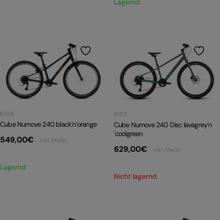
Lagernd
KIDS
KIDS
Cube Numove 240 black´n´orange
Cube Numove 240 Disc lavagrey´n
´coolgreen
549,00
€
inkl. MwSt.
629,00
€
inkl. MwSt.
Lagernd
Nicht lagernd