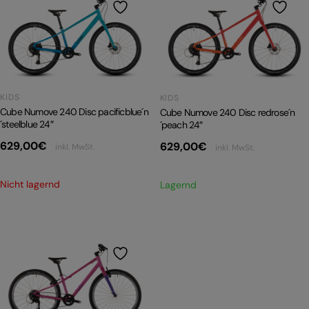
KIDS
KIDS
Cube Numove 240 Disc pacificblue´n
Cube Numove 240 Disc redrose´n
´steelblue 24″
´peach 24″
629,00
€
629,00
€
inkl. MwSt.
inkl. MwSt.
Nicht lagernd
Lagernd