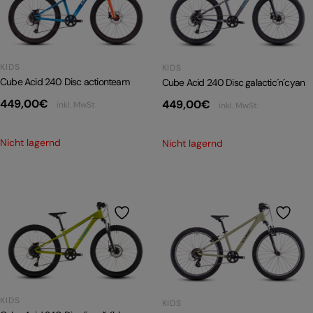
PRODUKTRÜCKRUFE
E-BIKE TOUR
Alle entdecken
KIDS
KIDS
Cube Acid 240 Disc actionteam
Cube Acid 240 Disc galactic´n´cyan
449,00
€
449,00
€
inkl. MwSt.
inkl. MwSt.
Nicht lagernd
Nicht lagernd
Alle entdecken
KIDS
KIDS