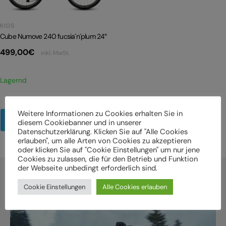
KIDS
Cube Numove 240 fucsia´n´plum 24″
499,00
€
inkl. MwSt.
Lagernd
Weitere Informationen zu Cookies erhalten Sie in
Mehr Produkte anzeigen
diesem Cookiebanner und in unserer
Datenschutzerklärung. Klicken Sie auf "Alle Cookies
erlauben", um alle Arten von Cookies zu akzeptieren
oder klicken Sie auf "Cookie Einstellungen" um nur jene
Cookies zu zulassen, die für den Betrieb und Funktion
der Webseite unbedingt erforderlich sind.
Cookie Einstellungen
Alle Cookies erlauben