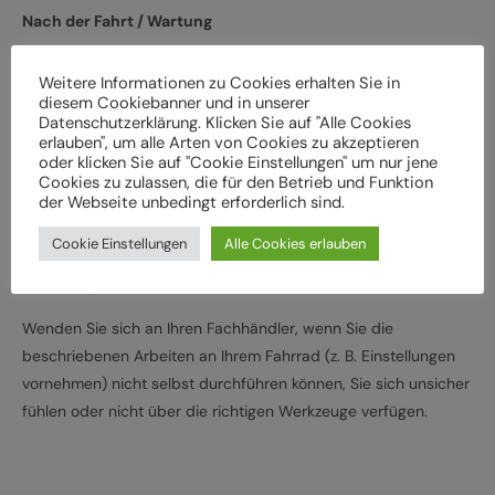
Nach der Fahrt / Wartung
Bei Schäden und Funktionsstörungen muss das Fahrrad vor
Weitere Informationen zu Cookies erhalten Sie in
der weiteren Verwendung durch einen Fachbetrieb
diesem Cookiebanner und in unserer
überprüft werden
Datenschutzerklärung. Klicken Sie auf "Alle Cookies
erlauben", um alle Arten von Cookies zu akzeptieren
Lassen Sie das Fahrrad entsprechend den
oder klicken Sie auf "Cookie Einstellungen" um nur jene
Herstellervorgaben regelmäßig von einem Fachbetrieb
Cookies zu zulassen, die für den Betrieb und Funktion
der Webseite unbedingt erforderlich sind.
überprüfen und warten, um Gefährdungen, z. B.
verschleißbedingt, zu vermeiden
Cookie Einstellungen
Alle Cookies erlauben
Halten Sie die angegebenen Drehmomente (Nm) für die
Montage von Bauteilen ein
Wenden Sie sich an Ihren Fachhändler, wenn Sie die
beschriebenen Arbeiten an Ihrem Fahrrad (z. B. Einstellungen
vornehmen) nicht selbst durchführen können, Sie sich unsicher
fühlen oder nicht über die richtigen Werkzeuge verfügen.