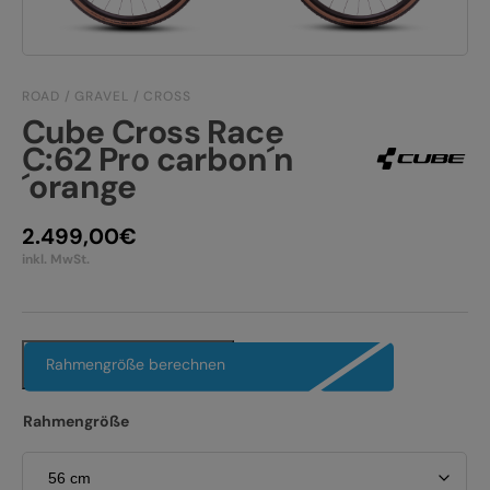
JOBS
E-BIKE FULLY
KONTAKT
E-BIKE HARDTAIL
ROAD / GRAVEL / CROSS
Cube Cross Race
PRODUKTRÜCKRUFE
E-BIKE TOUR
C:62 Pro carbon´n
´orange
Alle entdecken
2.499,00
€
inkl. MwSt.
Alle entdecken
Rahmengröße berechnen
Rahmengröße