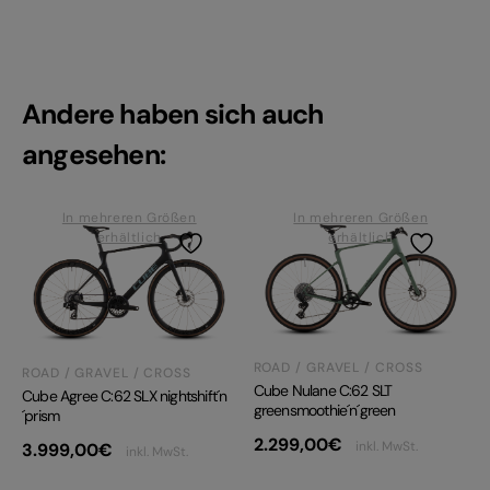
Andere haben sich auch
angesehen:
In mehreren Größen
In mehreren Größen
erhältlich
erhältlich
ROAD / GRAVEL / CROSS
ROAD / GRAVEL / CROSS
Cube Nulane C:62 SLT
Cube Agree C:62 SLX nightshift´n
greensmoothie´n´green
´prism
2.299,00
€
inkl. MwSt.
3.999,00
€
inkl. MwSt.