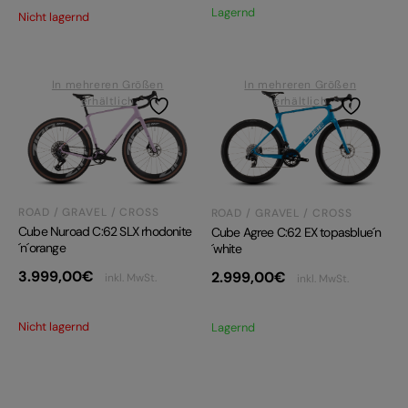
Lagernd
Nicht lagernd
In mehreren Größen
In mehreren Größen
erhältlich
erhältlich
ROAD / GRAVEL / CROSS
ROAD / GRAVEL / CROSS
Cube Nuroad C:62 SLX rhodonite
Cube Agree C:62 EX topasblue´n
´n´orange
´white
3.999,00
€
2.999,00
€
inkl. MwSt.
inkl. MwSt.
Nicht lagernd
Lagernd