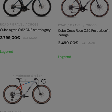
PRODUKTRÜCKRUFE
E-BIKE TOUR
Alle entdecken
ROAD / GRAVEL / CROSS
ROAD / GRAVEL / CROSS
Cube Agree C:62 ONE storm´n´grey
Cube Cross Race C:62 Pro carbon´n
´orange
2.799,00
€
inkl. MwSt.
2.499,00
€
inkl. MwSt.
Lagernd
Lagernd
Alle entdecken
In mehreren Größen
erhältlich
MOUNTAINBIKE