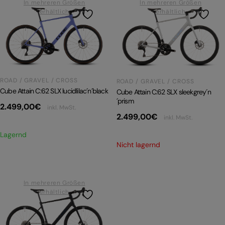
In mehreren Größen
In mehreren Größen
erhältlich
erhältlich
ROAD / GRAVEL / CROSS
ROAD / GRAVEL / CROSS
Cube Attain C:62 SLX lucidlilac´n´black
Cube Attain C:62 SLX sleekgrey´n
´prism
2.499,00
€
inkl. MwSt.
2.499,00
€
inkl. MwSt.
Lagernd
Nicht lagernd
In mehreren Größen
erhältlich