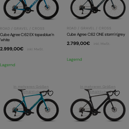
PRODUKTRÜCKRUFE
E-BIKE TOUR
Alle entdecken
ROAD / GRAVEL / CROSS
ROAD / GRAVEL / CROSS
Cube Agree C:62 ONE storm´n´grey
Cube Agree C:62 EX topasblue´n
´white
2.799,00
€
inkl. MwSt.
2.999,00
€
inkl. MwSt.
Lagernd
Lagernd
Alle entdecken
In mehreren Größen
In mehreren Größen
erhältlich
erhältlich