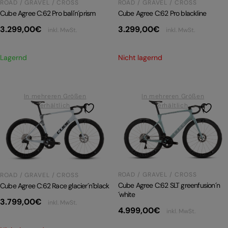
ROAD / GRAVEL / CROSS
ROAD / GRAVEL / CROSS
Cube Agree C:62 Pro bali´n´prism
Cube Agree C:62 Pro blackline
3.299,00
€
3.299,00
€
inkl. MwSt.
inkl. MwSt.
Lagernd
Nicht lagernd
In mehreren Größen
In mehreren Größen
erhältlich
erhältlich
ROAD / GRAVEL / CROSS
ROAD / GRAVEL / CROSS
Cube Agree C:62 SLT greenfusion´n
Cube Agree C:62 Race glacier´n´black
´white
3.799,00
€
inkl. MwSt.
4.999,00
€
inkl. MwSt.