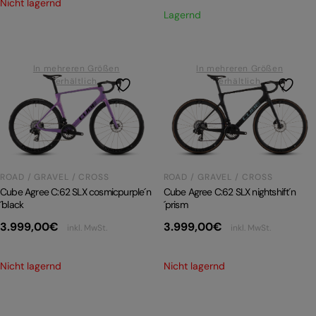
Nicht lagernd
Lagernd
In mehreren Größen
In mehreren Größen
erhältlich
erhältlich
ROAD / GRAVEL / CROSS
ROAD / GRAVEL / CROSS
Cube Agree C:62 SLX cosmicpurple´n
Cube Agree C:62 SLX nightshift´n
´black
´prism
3.999,00
€
3.999,00
€
inkl. MwSt.
inkl. MwSt.
Nicht lagernd
Nicht lagernd