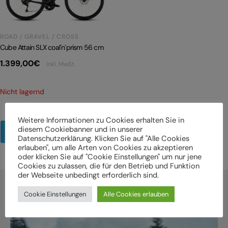
ROAD / GRAVEL / CROSS
Cube Attain SLX coal´n´prism 56 cm
1.399,00
€
inkl. MwSt.
Nicht lagernd
Weitere Informationen zu Cookies erhalten Sie in
diesem Cookiebanner und in unserer
Mehr Produkte anzeigen
Datenschutzerklärung. Klicken Sie auf "Alle Cookies
erlauben", um alle Arten von Cookies zu akzeptieren
oder klicken Sie auf "Cookie Einstellungen" um nur jene
Cookies zu zulassen, die für den Betrieb und Funktion
der Webseite unbedingt erforderlich sind.
Cookie Einstellungen
Alle Cookies erlauben