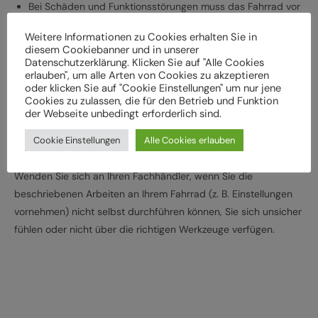
Bei Schäden und Funktionsstörungen muss das Fahrrad vor
der weiteren Verwendung durch einen Fachbetrieb
Weitere Informationen zu Cookies erhalten Sie in
überprüft werden
diesem Cookiebanner und in unserer
Lassen Sie das Fahrrad entsprechend den
Datenschutzerklärung. Klicken Sie auf "Alle Cookies
erlauben", um alle Arten von Cookies zu akzeptieren
Herstellervorgaben regelmäßig von einem Fachbetrieb
oder klicken Sie auf "Cookie Einstellungen" um nur jene
überprüfen und warten, um Gefährdungen, z. B.
Cookies zu zulassen, die für den Betrieb und Funktion
der Webseite unbedingt erforderlich sind.
verschleißbedingt, zu vermeiden
Halten Sie die angegebenen Drehmomente (Nm) für die
Cookie Einstellungen
Alle Cookies erlauben
Montage von Bauteilen ein
Wenden Sie sich an Ihren Fachhändler, wenn Sie die
beschriebenen Arbeiten an Ihrem Fahrrad (z. B. Einstellungen
vornehmen) nicht selbst durchführen können, Sie sich unsicher
fühlen oder nicht über die richtigen Werkzeuge verfügen.