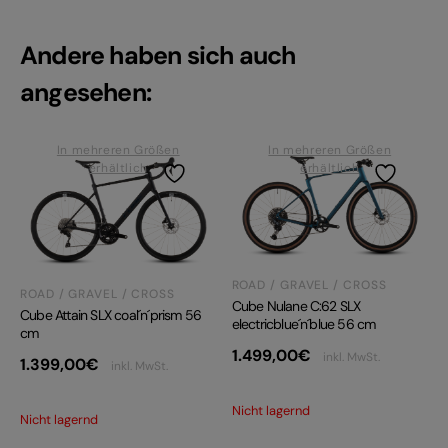
Andere haben sich auch
angesehen:
In mehreren Größen
In mehreren Größen
erhältlich
erhältlich
ROAD / GRAVEL / CROSS
ROAD / GRAVEL / CROSS
Cube Nulane C:62 SLX
Cube Attain SLX coal´n´prism 56
electricblue´n´blue 56 cm
cm
1.499,00
€
inkl. MwSt.
1.399,00
€
inkl. MwSt.
Nicht lagernd
Nicht lagernd