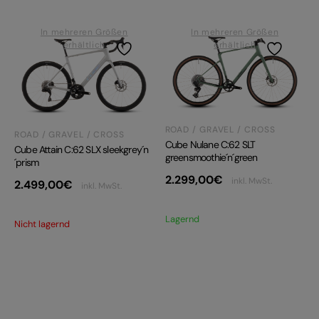
In mehreren Größen
In mehreren Größen
erhältlich
erhältlich
ROAD / GRAVEL / CROSS
ROAD / GRAVEL / CROSS
Cube Nulane C:62 SLT
Cube Attain C:62 SLX sleekgrey´n
greensmoothie´n´green
´prism
2.299,00
€
inkl. MwSt.
2.499,00
€
inkl. MwSt.
Lagernd
Nicht lagernd