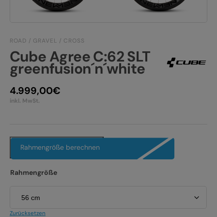
JOBS
E-BIKE FULLY
KONTAKT
E-BIKE HARDTAIL
ROAD / GRAVEL / CROSS
Cube Agree C:62 SLT
PRODUKTRÜCKRUFE
E-BIKE TOUR
greenfusion´n´white
Alle entdecken
4.999,00
€
inkl. MwSt.
Rahmengröße berechnen
Alle entdecken
Rahmengröße
Zurücksetzen