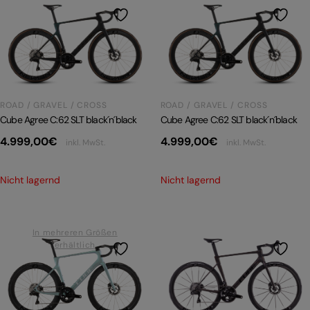
PRODUKTRÜCKRUFE
E-BIKE TOUR
Alle entdecken
ROAD / GRAVEL / CROSS
ROAD / GRAVEL / CROSS
Cube Agree C:62 SLT black´n´black
Cube Agree C:62 SLT black´n´black
4.999,00
€
4.999,00
€
inkl. MwSt.
inkl. MwSt.
Alle entdecken
Nicht lagernd
Nicht lagernd
In mehreren Größen
erhältlich