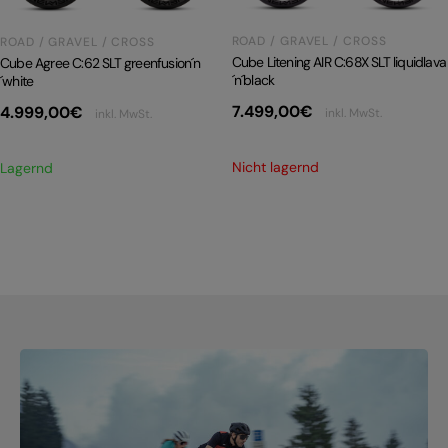
ROAD / GRAVEL / CROSS
ROAD / GRAVEL / CROSS
Cube Litening AIR C:68X SLT liquidlava
Cube Agree C:62 SLT greenfusion´n
´n´black
´white
7.499,00
€
4.999,00
€
inkl. MwSt.
inkl. MwSt.
Nicht lagernd
Lagernd