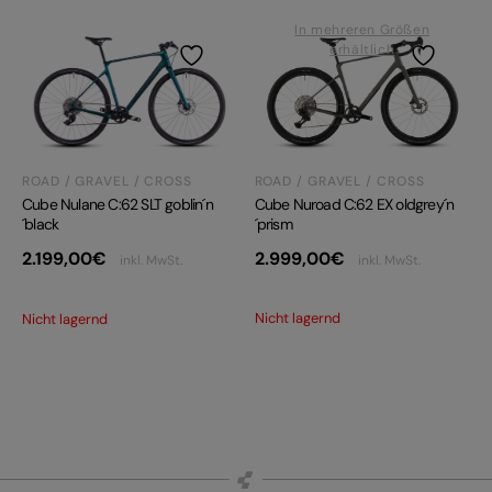
In mehreren Größen
erhältlich
ROAD / GRAVEL / CROSS
ROAD / GRAVEL / CROSS
Cube Nuroad C:62 EX oldgrey´n
Cube Nulane C:62 SLT goblin´n
´prism
´black
2.999,00
€
2.199,00
€
inkl. MwSt.
inkl. MwSt.
Nicht lagernd
Nicht lagernd