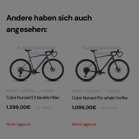
Andere haben sich auch
angesehen:
In mehreren Größen
In mehreren Größen
erhältlich
erhältlich
ROAD / GRAVEL / CROSS
ROAD / GRAVEL / CROSS
Cube Nuroad EX blueiris´n´lilac
Cube Nuroad Pro whale´n´reflex
1.399,00
€
1.099,00
€
inkl. MwSt.
inkl. MwSt.
Nicht lagernd
Nicht lagernd