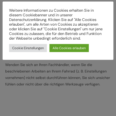
Bei Schäden und Funktionsstörungen muss das Fahrrad vor
der weiteren Verwendung durch einen Fachbetrieb
Weitere Informationen zu Cookies erhalten Sie in
diesem Cookiebanner und in unserer
überprüft werden
Datenschutzerklärung. Klicken Sie auf "Alle Cookies
Lassen Sie das Fahrrad entsprechend den
erlauben", um alle Arten von Cookies zu akzeptieren
oder klicken Sie auf "Cookie Einstellungen" um nur jene
Herstellervorgaben regelmäßig von einem Fachbetrieb
Cookies zu zulassen, die für den Betrieb und Funktion
überprüfen und warten, um Gefährdungen, z. B.
der Webseite unbedingt erforderlich sind.
verschleißbedingt, zu vermeiden
Cookie Einstellungen
Alle Cookies erlauben
Halten Sie die angegebenen Drehmomente (Nm) für die
Montage von Bauteilen ein
Wenden Sie sich an Ihren Fachhändler, wenn Sie die
beschriebenen Arbeiten an Ihrem Fahrrad (z. B. Einstellungen
vornehmen) nicht selbst durchführen können, Sie sich unsicher
fühlen oder nicht über die richtigen Werkzeuge verfügen.