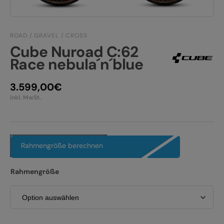
JOBS
E-BIKE FULLY
KONTAKT
E-BIKE HARDTAIL
ROAD / GRAVEL / CROSS
Cube Nuroad C:62
PRODUKTRÜCKRUFE
Race nebula´n´blue
E-BIKE TOUR
Alle entdecken
3.599,00
€
inkl. MwSt.
Rahmengröße berechnen
Alle entdecken
Rahmengröße