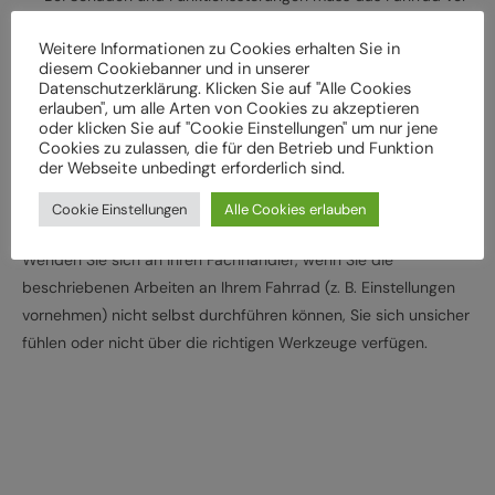
der weiteren Verwendung durch einen Fachbetrieb
Weitere Informationen zu Cookies erhalten Sie in
überprüft werden
diesem Cookiebanner und in unserer
Lassen Sie das Fahrrad entsprechend den
Datenschutzerklärung. Klicken Sie auf "Alle Cookies
Herstellervorgaben regelmäßig von einem Fachbetrieb
erlauben", um alle Arten von Cookies zu akzeptieren
oder klicken Sie auf "Cookie Einstellungen" um nur jene
überprüfen und warten, um Gefährdungen, z. B.
Cookies zu zulassen, die für den Betrieb und Funktion
verschleißbedingt, zu vermeiden
der Webseite unbedingt erforderlich sind.
Halten Sie die angegebenen Drehmomente (Nm) für die
Cookie Einstellungen
Alle Cookies erlauben
Montage von Bauteilen ein
Wenden Sie sich an Ihren Fachhändler, wenn Sie die
beschriebenen Arbeiten an Ihrem Fahrrad (z. B. Einstellungen
vornehmen) nicht selbst durchführen können, Sie sich unsicher
fühlen oder nicht über die richtigen Werkzeuge verfügen.