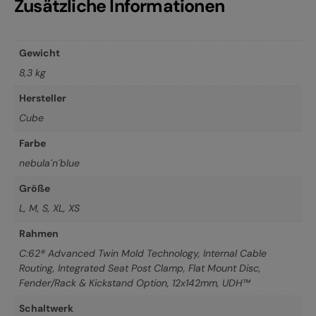
Zusätzliche Informationen
Gewicht
8,3 kg
Hersteller
Cube
Farbe
nebula´n´blue
Größe
L
,
M
,
S
,
XL
,
XS
Rahmen
C:62® Advanced Twin Mold Technology, Internal Cable
Routing, Integrated Seat Post Clamp, Flat Mount Disc,
Fender/Rack & Kickstand Option, 12x142mm, UDH™
Schaltwerk