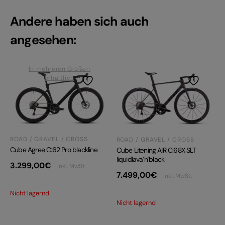
Andere haben sich auch
angesehen:
In mehreren Größen
erhältlich
ROAD / GRAVEL / CROSS
ROAD / GRAVEL / CROSS
Cube Agree C:62 Pro blackline
Cube Litening AIR C:68X SLT
liquidlava´n´black
3.299,00
€
inkl. MwSt.
7.499,00
€
inkl. MwSt.
Nicht lagernd
Nicht lagernd