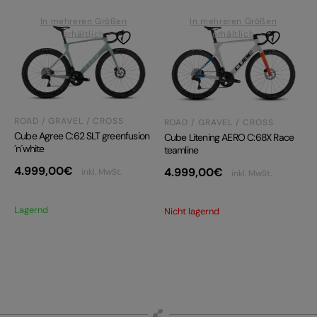
In mehreren Größen
In mehreren Größen
erhältlich
erhältlich
ROAD / GRAVEL / CROSS
ROAD / GRAVEL / CROSS
Cube Agree C:62 SLT greenfusion
Cube Litening AERO C:68X Race
´n´white
teamline
4.999,00
€
4.999,00
€
inkl. MwSt.
inkl. MwSt.
Lagernd
Nicht lagernd