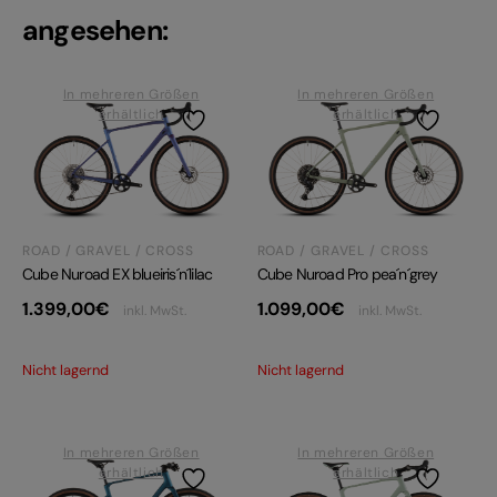
angesehen:
In mehreren Größen
In mehreren Größen
erhältlich
erhältlich
ROAD / GRAVEL / CROSS
ROAD / GRAVEL / CROSS
Cube Nuroad Pro pea´n´grey
Cube Nuroad EX blueiris´n´lilac
1.099,00
€
1.399,00
€
inkl. MwSt.
inkl. MwSt.
Nicht lagernd
Nicht lagernd
In mehreren Größen
In mehreren Größen
erhältlich
erhältlich