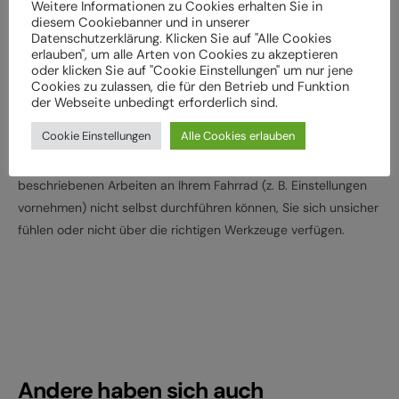
Weitere Informationen zu Cookies erhalten Sie in
Lassen Sie das Fahrrad entsprechend den
diesem Cookiebanner und in unserer
Datenschutzerklärung. Klicken Sie auf "Alle Cookies
Herstellervorgaben regelmäßig von einem Fachbetrieb
erlauben", um alle Arten von Cookies zu akzeptieren
überprüfen und warten, um Gefährdungen, z. B.
oder klicken Sie auf "Cookie Einstellungen" um nur jene
verschleißbedingt, zu vermeiden
Cookies zu zulassen, die für den Betrieb und Funktion
der Webseite unbedingt erforderlich sind.
Halten Sie die angegebenen Drehmomente (Nm) für die
Montage von Bauteilen ein
Cookie Einstellungen
Alle Cookies erlauben
Wenden Sie sich an Ihren Fachhändler, wenn Sie die
beschriebenen Arbeiten an Ihrem Fahrrad (z. B. Einstellungen
vornehmen) nicht selbst durchführen können, Sie sich unsicher
fühlen oder nicht über die richtigen Werkzeuge verfügen.
Andere haben sich auch