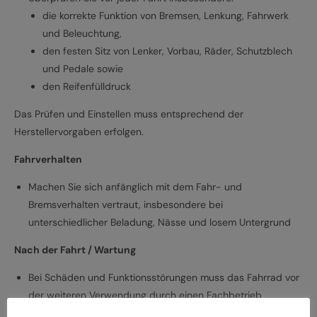
die korrekte Funktion von Bremsen, Lenkung, Fahrwerk
und Beleuchtung,
den festen Sitz von Lenker, Vorbau, Räder, Schutzblech
und Pedale sowie
den Reifenfülldruck
Das Prüfen und Einstellen muss entsprechend der
Herstellervorgaben erfolgen.
Fahrverhalten
Machen Sie sich anfänglich mit dem Fahr- und
Bremsverhalten vertraut, insbesondere bei
unterschiedlicher Beladung, Nässe und losem Untergrund
Nach der Fahrt / Wartung
Bei Schäden und Funktionsstörungen muss das Fahrrad vor
der weiteren Verwendung durch einen Fachbetrieb
überprüft werden