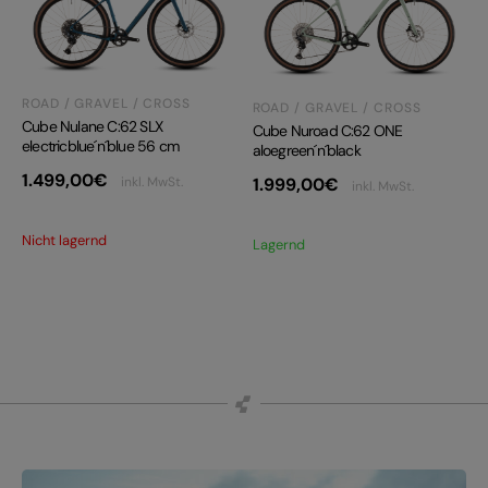
ROAD / GRAVEL / CROSS
ROAD / GRAVEL / CROSS
Cube Nulane C:62 SLX
Cube Nuroad C:62 ONE
electricblue´n´blue 56 cm
aloegreen´n´black
1.499,00
€
inkl. MwSt.
1.999,00
€
inkl. MwSt.
Nicht lagernd
Lagernd