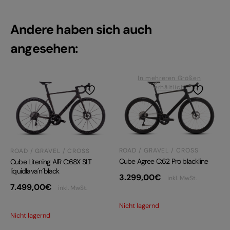
Andere haben sich auch
angesehen:
In mehreren Größen
erhältlich
ROAD / GRAVEL / CROSS
ROAD / GRAVEL / CROSS
Cube Agree C:62 Pro blackline
Cube Litening AIR C:68X SLT
liquidlava´n´black
3.299,00
€
inkl. MwSt.
7.499,00
€
inkl. MwSt.
Nicht lagernd
Nicht lagernd