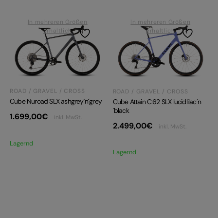
In mehreren Größen
In mehreren Größen
erhältlich
erhältlich
ROAD / GRAVEL / CROSS
ROAD / GRAVEL / CROSS
Cube Nuroad SLX ashgrey´n´grey
Cube Attain C:62 SLX lucidlilac´n
´black
1.699,00
€
inkl. MwSt.
2.499,00
€
inkl. MwSt.
Lagernd
Lagernd