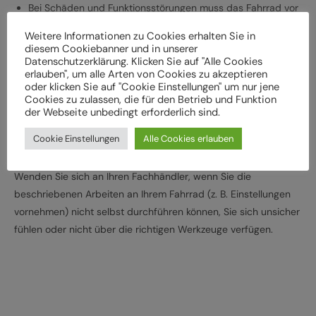
Bei Schäden und Funktionsstörungen muss das Fahrrad vor
der weiteren Verwendung durch einen Fachbetrieb
Weitere Informationen zu Cookies erhalten Sie in
überprüft werden
diesem Cookiebanner und in unserer
Datenschutzerklärung. Klicken Sie auf "Alle Cookies
Lassen Sie das Fahrrad entsprechend den
erlauben", um alle Arten von Cookies zu akzeptieren
Herstellervorgaben regelmäßig von einem Fachbetrieb
oder klicken Sie auf "Cookie Einstellungen" um nur jene
überprüfen und warten, um Gefährdungen, z. B.
Cookies zu zulassen, die für den Betrieb und Funktion
der Webseite unbedingt erforderlich sind.
verschleißbedingt, zu vermeiden
Halten Sie die angegebenen Drehmomente (Nm) für die
Cookie Einstellungen
Alle Cookies erlauben
Montage von Bauteilen ein
Wenden Sie sich an Ihren Fachhändler, wenn Sie die
beschriebenen Arbeiten an Ihrem Fahrrad (z. B. Einstellungen
vornehmen) nicht selbst durchführen können, Sie sich unsicher
fühlen oder nicht über die richtigen Werkzeuge verfügen.